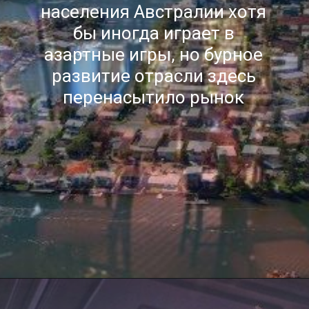
населения Австралии хотя
бы иногда играет в
азартные игры, но бурное
развитие отрасли здесь
перенасытило рынок