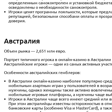
определенным самоконтролем и установкой бюджета. 
осведомлены о необходимости самоконтроля.
Игроки ценят программы лояльности, которые предл
репутацией, безопасными способами оплаты и прозра
доверия.
Австралия
Объем рынка — 2,651 млн евро.
Портрет типичного игрока в онлайн-казино в Австрали
Австралийские игроки — одни из самых активных участн
Особенности австралийских гемблеров:
В Австралии онлайн-казино наиболее популярно среди 
мобильным азартным играм у пользователей в возрас
мужчины, однако женщины также активно вовлечены 
мобильные игровые платформы, а мужчины чаще выб
Игроки в Австралии чаще всего имеют средний или вы
При этом австралийцы известны осторожностью в отно
банковские карты (особенно Visa и MasterCard), а та