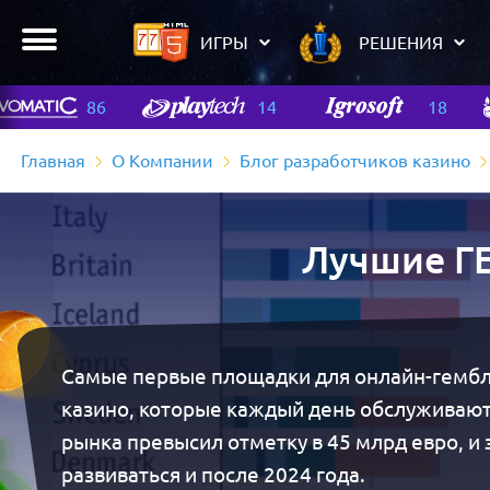
ИГРЫ
РЕШЕНИЯ
86
14
18
Главная
О Компании
Блог разработчиков казино
Демоверсии HTML5 Игр и Слотов
White Label
Лучшие ГЕ
Популярные бренды и частые обновлен
Биткоин Казино
Обзор Панели Управления и ее парамет
Готовые Казино
Разработка Игры на Заказ
Онлайн-казино
Самые первые площадки для онлайн-гембли
Будущее за играми на технологии HTML
Социальное казино
казино, которые каждый день обслуживают 
Мобильный интерфейс и конверсия
Telegram-казино
рынка превысил отметку в 45 млрд евро, и 
развиваться и после 2024 года.
NFT-казино