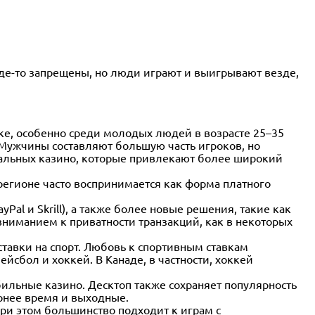
где-то запрещены, но люди играют и выигрывают везде,
ке, особенно среди молодых людей в возрасте 25–35
 Мужчины составляют большую часть игроков, но
циальных казино, которые привлекают более широкий
регионе часто воспринимается как форма платного
l и Skrill), а также более новые решения, такие как
 вниманием к приватности транзакций, как в некоторых
тавки на спорт. Любовь к спортивным ставкам
йсбол и хоккей. В Канаде, в частности, хоккей
льные казино. Десктоп также сохраняет популярность
ернее время и выходные.
При этом большинство подходит к играм с