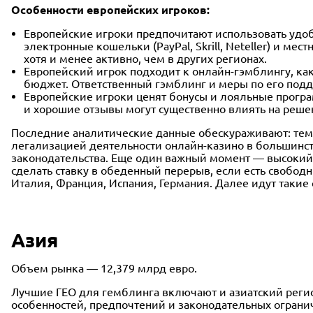
Особенности европейских игроков:
Европейские игроки предпочитают использовать удоб
электронные кошельки (PayPal, Skrill, Neteller) и мес
хотя и менее активно, чем в других регионах.
Европейский игрок подходит к онлайн-гэмблингу, как
бюджет. Ответственный гэмблинг и меры по его подд
Европейские игроки ценят бонусы и лояльные програ
и хорошие отзывы могут существенно влиять на решен
Последние аналитические данные обескураживают: темп
легализацией деятельности онлайн-казино в большинстве
законодательства. Еще один важный момент — высокий 
сделать ставку в обеденный перерыв, если есть свобод
Италия, Франция, Испания, Германия. Далее идут такие
Азия
Объем рынка — 12,379 млрд евро.
Лучшие ГЕО для гемблинга включают и азиатский регион
особенностей, предпочтений и законодательных огранич