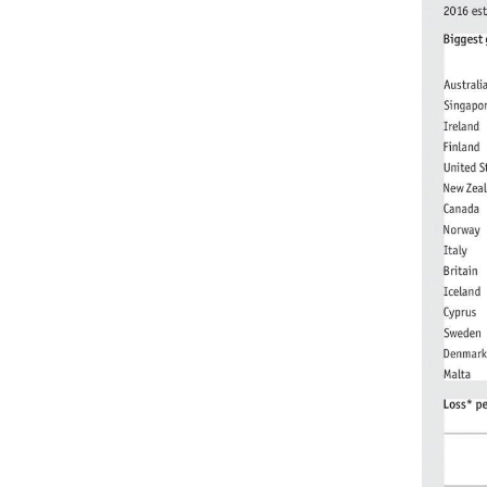
Платформа iGaming