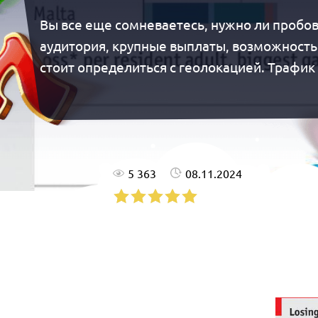
Букмекерская контор
Вы все еще сомневаетесь, нужно ли пробов
аудитория, крупные выплаты, возможность 
Купить казино (готов
стоит определиться с геолокацией. Трафи
5 363
08.11.2024
Букмекерская Контора
Покеррум
Live Casino
VR-казино
Биткоин-казино