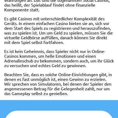
Währungen an. Das sind die sogenannten Social Casinos,
das heißt, der Spielablauf findet ohne finanzielle
Komponente statt.
Es gibt Casinos mit unterschiedlicher Komplexität des
Geräts. In einem einfachen Casino bieten sie an, sich vor
dem Start des Spiels zu registrieren und herauszufinden,
was zu spielen ist. Um um Geld zu spielen, müssen Sie die
virtuelle Geldbörse auffüllen, danach können Sie direkt
mit dem Spiel selbst fortfahren.
Es ist kein Geheimnis, dass Spieler nicht nur in Online-
Casinos kommen, um helle Emotionen und einen
Adrenalinschub zu bekommen, sondern auch, um ihr Glück
zu versuchen und echtes Geld zu gewinnen.
Beachten Sie, dass es solche Online-Einrichtungen gibt, in
denen es fast unmöglich ist, einen Gewinn zu erzielen.
Wir sprechen von Simulatoren, bei denen der Spieler den
angemessenen Betrag für die Gelegenheit zahlt, nur um
das Gameplay selbst zu genießen.