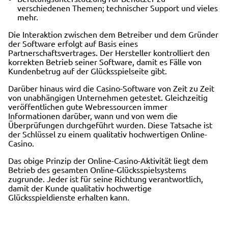
verschiedenen Themen; technischer Support und vieles
mehr.
Die Interaktion zwischen dem Betreiber und dem Gründer
der Software erfolgt auf Basis eines
Partnerschaftsvertrages. Der Hersteller kontrolliert den
korrekten Betrieb seiner Software, damit es Fälle von
Kundenbetrug auf der Glücksspielseite gibt.
Darüber hinaus wird die Casino-Software von Zeit zu Zeit
von unabhängigen Unternehmen getestet. Gleichzeitig
veröffentlichen gute Webressourcen immer
Informationen darüber, wann und von wem die
Überprüfungen durchgeführt wurden. Diese Tatsache ist
der Schlüssel zu einem qualitativ hochwertigen Online-
Casino.
Das obige Prinzip der Online-Casino-Aktivität liegt dem
Betrieb des gesamten Online-Glücksspielsystems
zugrunde. Jeder ist für seine Richtung verantwortlich,
damit der Kunde qualitativ hochwertige
Glücksspieldienste erhalten kann.