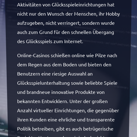
Aktivitäten von Glücksspieleinrichtungen hat
nicht nur den Wunsch der Menschen, ihr Hobby
aufzugeben, nicht verringert, sondern wurde
auch zum Grund für den schnellen Übergang
des Glücksspiels zum Internet.
Online-Casinos schießen online wie Pilze nach
dem Regen aus dem Boden und bieten den
Benutzern eine riesige Auswahl an
Glücksspielunterhaltung sowie beliebte Spiele
und brandneue innovative Produkte von
bekannten Entwicklern. Unter der großen
Anzahl virtueller Einrichtungen, die gegenüber
ihren Kunden eine ehrliche und transparente
Politik betreiben, gibt es auch betrügerische