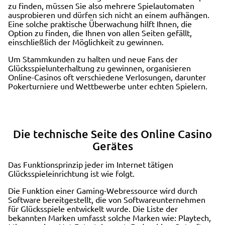
zu finden, müssen Sie also mehrere Spielautomaten
ausprobieren und dürfen sich nicht an einem aufhängen.
Eine solche praktische Überwachung hilft Ihnen, die
Option zu finden, die Ihnen von allen Seiten gefällt,
einschließlich der Möglichkeit zu gewinnen.
Um Stammkunden zu halten und neue Fans der
Glücksspielunterhaltung zu gewinnen, organisieren
Online-Casinos oft verschiedene Verlosungen, darunter
Pokerturniere und Wettbewerbe unter echten Spielern.
Die technische Seite des Online Casino
Gerätes
Das Funktionsprinzip jeder im Internet tätigen
Glücksspieleinrichtung ist wie folgt.
Die Funktion einer Gaming-Webressource wird durch
Software bereitgestellt, die von Softwareunternehmen
für Glücksspiele entwickelt wurde. Die Liste der
bekannten Marken umfasst solche Marken wie: Playtech,