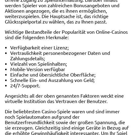
werden Spieler von zahlreichen Bonusangeboten und
Aktionen angezogen, die es ihnen ermöglichen,
weiterzuspielen. Die Hauptsache ist, das richtige
Glücksspielportal zu wählen, das zu Ihnen passt.
Wichtige Bestandteile der Popularität von Online-Casinos
sind die folgenden Merkmale:
Verfügbarkeit einer Lizenz;
Vertraulichkeit personenbezogener Daten und
Zahlungsdetails;
Vielzahl von Spielinhalten;
Mobile-Version verfügbar
Einfache und übersichtliche Oberfläche;
Schnelle Ein- und Auszahlung von Geld;
24/7-Support.
Angesichts all der oben genannten Faktoren weckt eine
virtuelle Institution das Vertrauen der Benutzer.
Die beliebtesten Casino-Spiele waren und sind immer
noch Spielautomaten aufgrund der
Benutzerfreundlichkeit sowie der großen Spannung, die
sie erzeugen. Gleichzeitig sind einige Geräte in Bezug auf
die erhöhte Gewinnhäufigkeit interessanter. Um Ihr Spiel