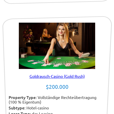
Goldrausch-Casino (Gold Rush)
$200.000
Property Type:
Vollständige Rechteübertragung
(100 % Eigentum)
Subtype:
Hotel-casino
Lease Type:
das Leasing