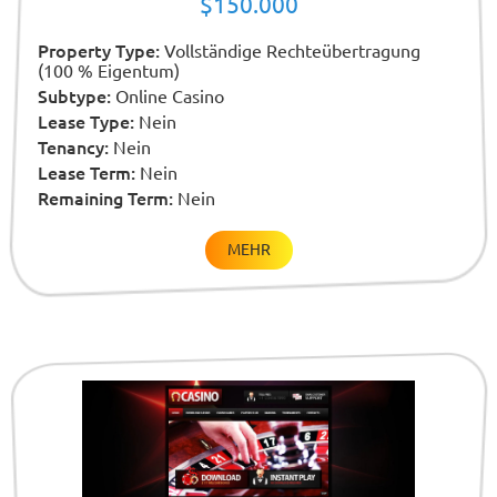
$150.000
Property Type:
Vollständige Rechteübertragung
(100 % Eigentum)
Subtype:
Online Casino
Lease Type:
Nein
Tenancy:
Nein
Lease Term:
Nein
Remaining Term:
Nein
MEHR