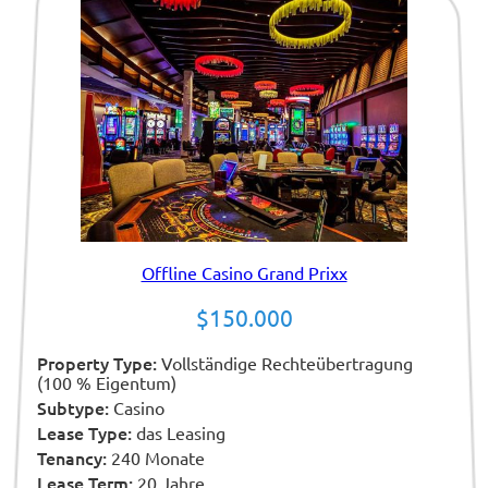
Offline Casino Grand Prixx
$150.000
Property Type:
Vollständige Rechteübertragung
(100 % Eigentum)
Subtype:
Casino
Lease Type:
das Leasing
Tenancy:
240 Monate
Lease Term:
20 Jahre