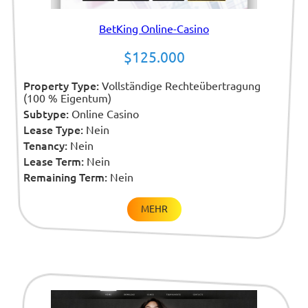
BetKing Online-Casino
$125.000
Property Type:
Vollständige Rechteübertragung
(100 % Eigentum)
Subtype:
Online Casino
Lease Type:
Nein
Tenancy:
Nein
Lease Term:
Nein
Remaining Term:
Nein
MEHR