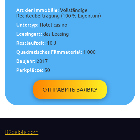
Art der Immobilie:
Vollständige
Rechteübertragung (100 % Eigentum)
Untertyp:
Hotel-casino
Leasingart:
das Leasing
Restlaufzeit:
10 J
Quadratisches Filmmaterial:
1 000
Baujahr:
2017
Parkplätze:
50
ОТПРАВИТЬ ЗАЯВКУ
B2bslots.com