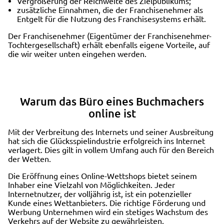
Vergrößerung der Reichweite des Zielpublikums;
zusätzliche Einnahmen, die der Franchisenehmer als
Entgelt für die Nutzung des Franchisesystems erhält.
Der Franchisenehmer (Eigentümer der Franchisenehmer-
Tochtergesellschaft) erhält ebenfalls eigene Vorteile, auf
die wir weiter unten eingehen werden.
Warum das Büro eines Buchmachers
online ist
Mit der Verbreitung des Internets und seiner Ausbreitung
hat sich die Glücksspielindustrie erfolgreich ins Internet
verlagert. Dies gilt in vollem Umfang auch für den Bereich
der Wetten.
Die Eröffnung eines Online-Wettshops bietet seinem
Inhaber eine Vielzahl von Möglichkeiten. Jeder
Internetnutzer, der volljährig ist, ist ein potenzieller
Kunde eines Wettanbieters. Die richtige Förderung und
Werbung Unternehmen wird ein stetiges Wachstum des
Verkehrs auf der Website zu gewährleisten.