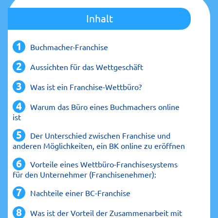
Inhalt
Buchmacher-Franchise
Aussichten für das Wettgeschäft
Was ist ein Franchise-Wettbüro?
Warum das Büro eines Buchmachers online
ist
Der Unterschied zwischen Franchise und
anderen Möglichkeiten, ein BK online zu eröffnen
Vorteile eines Wettbüro-Franchisesystems
für den Unternehmer (Franchisenehmer):
Nachteile einer BC-Franchise
Was ist der Vorteil der Zusammenarbeit mit