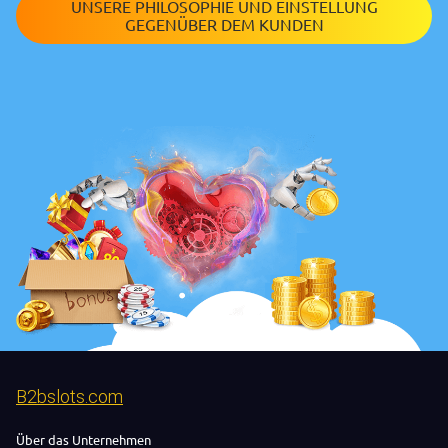
UNSERE PHILOSOPHIE UND EINSTELLUNG
GEGENÜBER DEM KUNDEN
B2bslots.com
Über das Unternehmen