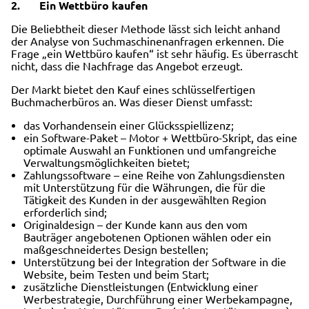
2. Ein Wettbüro kaufen
Die Beliebtheit dieser Methode lässt sich leicht anhand
der Analyse von Suchmaschinenanfragen erkennen. Die
Frage „ein Wettbüro kaufen“ ist sehr häufig. Es überrascht
nicht, dass die Nachfrage das Angebot erzeugt.
Der Markt bietet den Kauf eines schlüsselfertigen
Buchmacherbüros an. Was dieser Dienst umfasst:
das Vorhandensein einer Glücksspiellizenz;
ein Software-Paket – Motor + Wettbüro-Skript, das eine
optimale Auswahl an Funktionen und umfangreiche
Verwaltungsmöglichkeiten bietet;
Zahlungssoftware – eine Reihe von Zahlungsdiensten
mit Unterstützung für die Währungen, die für die
Tätigkeit des Kunden in der ausgewählten Region
erforderlich sind;
Originaldesign – der Kunde kann aus den vom
Bauträger angebotenen Optionen wählen oder ein
maßgeschneidertes Design bestellen;
Unterstützung bei der Integration der Software in die
Website, beim Testen und beim Start;
zusätzliche Dienstleistungen (Entwicklung einer
Werbestrategie, Durchführung einer Werbekampagne,