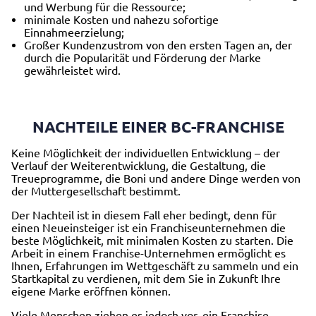
und Werbung für die Ressource;
minimale Kosten und nahezu sofortige
Einnahmeerzielung;
Großer Kundenzustrom von den ersten Tagen an, der
durch die Popularität und Förderung der Marke
gewährleistet wird.
NACHTEILE EINER BC-FRANCHISE
Keine Möglichkeit der individuellen Entwicklung – der
Verlauf der Weiterentwicklung, die Gestaltung, die
Treueprogramme, die Boni und andere Dinge werden von
der Muttergesellschaft bestimmt.
Der Nachteil ist in diesem Fall eher bedingt, denn für
einen Neueinsteiger ist ein Franchiseunternehmen die
beste Möglichkeit, mit minimalen Kosten zu starten. Die
Arbeit in einem Franchise-Unternehmen ermöglicht es
Ihnen, Erfahrungen im Wettgeschäft zu sammeln und ein
Startkapital zu verdienen, mit dem Sie in Zukunft Ihre
eigene Marke eröffnen können.
Viele Menschen ziehen es jedoch vor, ein Franchise-