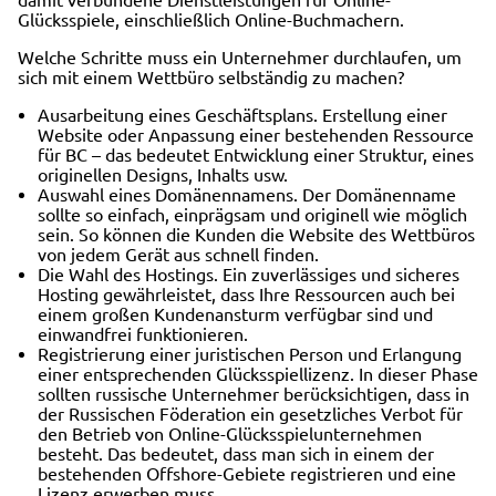
damit verbundene Dienstleistungen für Online-
Glücksspiele, einschließlich Online-Buchmachern.
Welche Schritte muss ein Unternehmer durchlaufen, um
sich mit einem Wettbüro selbständig zu machen?
Ausarbeitung eines Geschäftsplans. Erstellung einer
Website oder Anpassung einer bestehenden Ressource
für BC – das bedeutet Entwicklung einer Struktur, eines
originellen Designs, Inhalts usw.
Auswahl eines Domänennamens. Der Domänenname
sollte so einfach, einprägsam und originell wie möglich
sein. So können die Kunden die Website des Wettbüros
von jedem Gerät aus schnell finden.
Die Wahl des Hostings. Ein zuverlässiges und sicheres
Hosting gewährleistet, dass Ihre Ressourcen auch bei
einem großen Kundenansturm verfügbar sind und
einwandfrei funktionieren.
Registrierung einer juristischen Person und Erlangung
einer entsprechenden Glücksspiellizenz. In dieser Phase
sollten russische Unternehmer berücksichtigen, dass in
der Russischen Föderation ein gesetzliches Verbot für
den Betrieb von Online-Glücksspielunternehmen
besteht. Das bedeutet, dass man sich in einem der
bestehenden Offshore-Gebiete registrieren und eine
Lizenz erwerben muss.