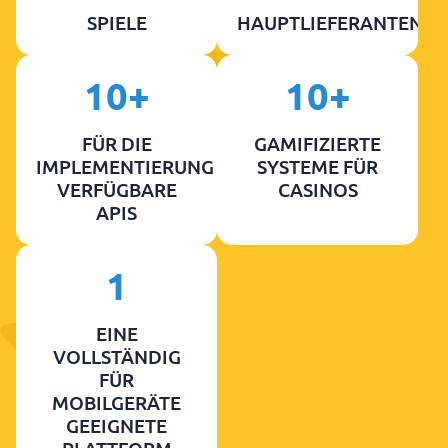
SPIELE
HAUPTLIEFERANTEN
10+
10+
FÜR DIE
GAMIFIZIERTE
IMPLEMENTIERUNG
SYSTEME FÜR
VERFÜGBARE
CASINOS
APIS
1
EINE
VOLLSTÄNDIG
FÜR
MOBILGERÄTE
GEEIGNETE