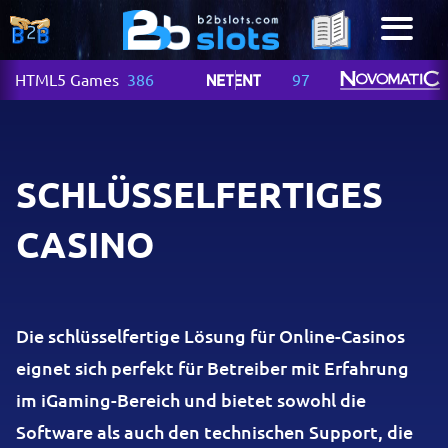
HTML5 Games
386
97
SCHLÜSSELFERTIGES
CASINO
Die schlüsselfertige Lösung für Online-Casinos
eignet sich perfekt für Betreiber mit Erfahrung
im iGaming-Bereich und bietet sowohl die
Software als auch den technischen Support, die