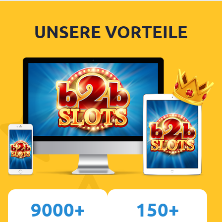
UNSERE VORTEILE
9000+
150+