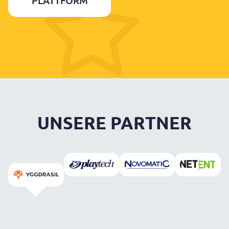
PLATTFORM
UNSERE PARTNER