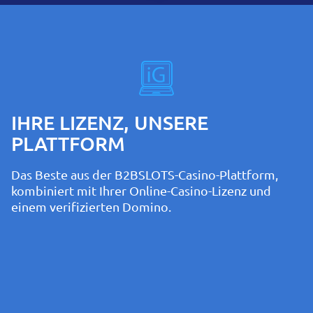
IHRE LIZENZ, UNSERE
PLATTFORM
Das Beste aus der B2BSLOTS-Casino-Plattform,
kombiniert mit Ihrer Online-Casino-Lizenz und
einem verifizierten Domino.
I
u
I
de