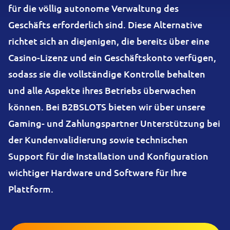
für die völlig autonome Verwaltung des
Geschäfts erforderlich sind. Diese Alternative
richtet sich an diejenigen, die bereits über eine
Casino-Lizenz und ein Geschäftskonto verfügen,
sodass sie die vollständige Kontrolle behalten
und alle Aspekte ihres Betriebs überwachen
können. Bei B2BSLOTS bieten wir über unsere
Gaming- und Zahlungspartner Unterstützung bei
der Kundenvalidierung sowie technischen
Support für die Installation und Konfiguration
wichtiger Hardware und Software für Ihre
Plattform.