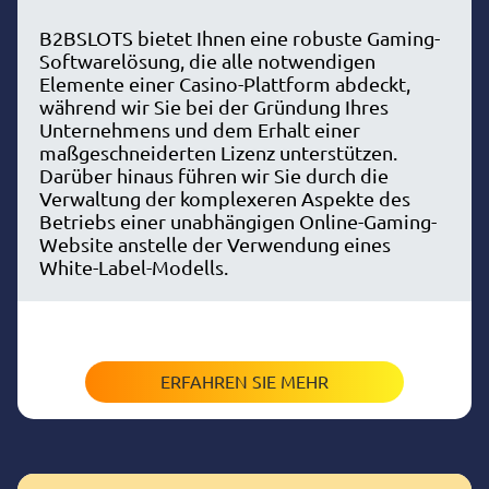
B2BSLOTS bietet Ihnen eine robuste Gaming-
Softwarelösung, die alle notwendigen
Elemente einer Casino-Plattform abdeckt,
während wir Sie bei der Gründung Ihres
Unternehmens und dem Erhalt einer
maßgeschneiderten Lizenz unterstützen.
Darüber hinaus führen wir Sie durch die
Verwaltung der komplexeren Aspekte des
Betriebs einer unabhängigen Online-Gaming-
Website anstelle der Verwendung eines
White-Label-Modells.
ERFAHREN SIE MEHR