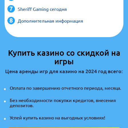
Sheriff Gaming сегодня
Дополнительная информация
Купить казино со скидкой на
игры
Цена аренды игр для казино на 2024 год всего:
Оплата по завершению отчетного периода, месяца.
Без необходимости покупки кредитов, внесения
депозитов.
Успей купить казино на выгодных условиях!