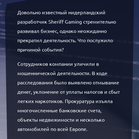
Довольно известный нидерландский
разработчик Sheriff Gaming стремительно
развивал бизнес, однако неожиданно
прекратил деятельность. Что послужило
причиной события?
Сотрудников компании уличили в
мошеннической деятельности. В ходе
расследования было выявлено отмывание
денег, уклонение от уплаты налогов и сбыт
легких наркотиков. Прокуратура изъяла
многочисленные банковские счета,
объекты недвижимости и несколько
автомобилей по всей Европе.