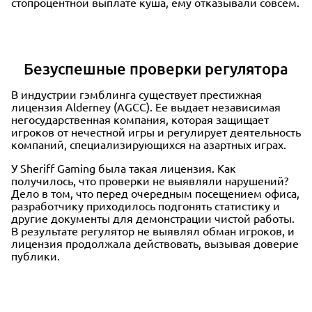
стопроцентной выплате куша, ему отказывали совсем.
Безуспешные проверки регулятора
В индустрии гэмблинга существует престижная
лицензия Alderney (AGCC). Ее выдает независимая
негосударственная компания, которая защищает
игроков от нечестной игры и регулирует деятельность
компаний, специализирующихся на азартных играх.
У Sheriff Gaming была такая лицензия. Как
получилось, что проверки не выявляли нарушений?
Дело в том, что перед очередным посещением офиса,
разработчику приходилось подгонять статистику и
другие документы для демонстрации чистой работы.
В результате регулятор не выявлял обман игроков, и
лицензия продолжала действовать, вызывая доверие
публики.