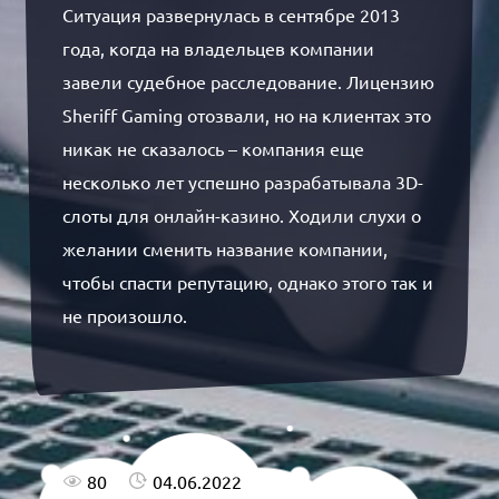
Ситуация развернулась в сентябре 2013
года, когда на владельцев компании
завели судебное расследование. Лицензию
Sheriff Gaming отозвали, но на клиентах это
никак не сказалось – компания еще
несколько лет успешно разрабатывала 3D-
слоты для онлайн-казино. Ходили слухи о
желании сменить название компании,
чтобы спасти репутацию, однако этого так и
не произошло.
80
04.06.2022