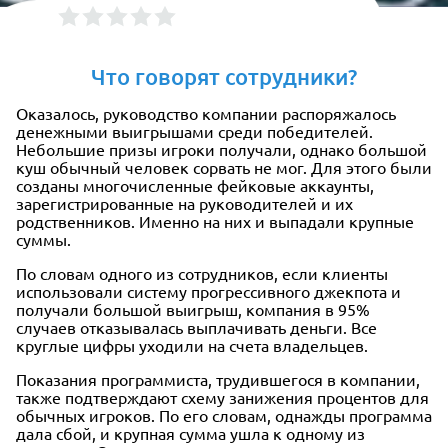
Что говорят сотрудники?
Оказалось, руководство компании распоряжалось
денежными выигрышами среди победителей.
Небольшие призы игроки получали, однако большой
куш обычный человек сорвать не мог. Для этого были
созданы многочисленные фейковые аккаунты,
зарегистрированные на руководителей и их
родственников. Именно на них и выпадали крупные
суммы.
По словам одного из сотрудников, если клиенты
использовали систему прогрессивного джекпота и
получали большой выигрыш, компания в 95%
случаев отказывалась выплачивать деньги. Все
круглые цифры уходили на счета владельцев.
Показания программиста, трудившегося в компании,
также подтверждают схему занижения процентов для
обычных игроков. По его словам, однажды программа
дала сбой, и крупная сумма ушла к одному из