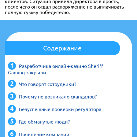
клиентов. Ситуация привела директора в ярость,
после чего он отдал распоряжение не выплачивать
полную сумму победителю.
Содержание
Разработчика онлайн-казино Sheriff
Gaming закрыли
Что говорят сотрудники?
Почему не возникало скандалов?
Безуспешные проверки регулятора
Где обманутые люди?
Появление компании