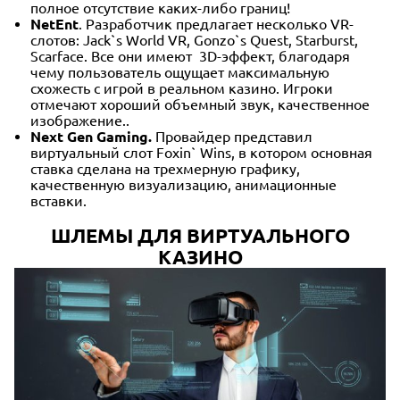
полное отсутствие каких-либо границ!
NetEnt
. Разработчик предлагает несколько VR-
слотов: Jack`s World VR, Gonzo`s Quest, Starburst,
Scarface. Все они имеют 3D-эффект, благодаря
чему пользователь ощущает максимальную
схожесть с игрой в реальном казино. Игроки
отмечают хороший объемный звук, качественное
изображение..
Next Gen Gaming.
Провайдер представил
виртуальный слот Foxin` Wins, в котором основная
ставка сделана на трехмерную графику,
качественную визуализацию, анимационные
вставки.
ШЛЕМЫ ДЛЯ ВИРТУАЛЬНОГО
КАЗИНО