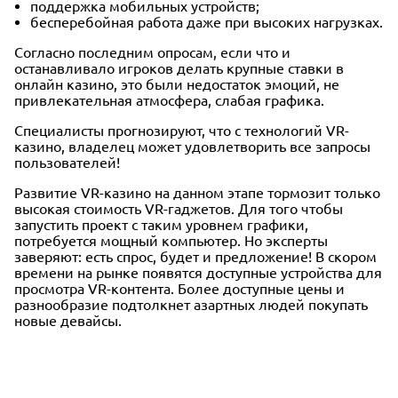
поддержка мобильных устройств;
бесперебойная работа даже при высоких нагрузках.
Согласно последним опросам, если что и
останавливало игроков делать крупные ставки в
онлайн казино, это были недостаток эмоций, не
привлекательная атмосфера, слабая графика.
Специалисты прогнозируют, что с технологий VR-
казино, владелец может удовлетворить все запросы
пользователей!
Развитие VR-казино на данном этапе тормозит только
высокая стоимость VR-гаджетов. Для того чтобы
запустить проект с таким уровнем графики,
потребуется мощный компьютер. Но эксперты
заверяют: есть спрос, будет и предложение! В скором
времени на рынке появятся доступные устройства для
просмотра VR-контента. Более доступные цены и
разнообразие подтолкнет азартных людей покупать
новые девайсы.