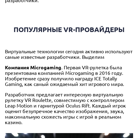
разработчики.
ПОПУЛЯРНЫЕ VR-ПРОВАЙДЕРЫ
Виртуальные технологии сегодня активно используют
самые известные разработчики. Выделим
Компания Microgaming
. Первая VR-рулетка была
презентована компанией Microgaming в 2016 году.
Изобретение сразу получило награду ICE Totally
Gaming, как самый ожидаемый хит игрового мира.
Разработчик предлагает интересную виртуальную
рулетку VR Roulette, совместимую с контроллером
Leap Motion и гарнитурой Oculus Rift. Каждый игрок
оценит безупречное качество изображения, звука,
максимальную схожесть игры с игрой в реальном
казино.