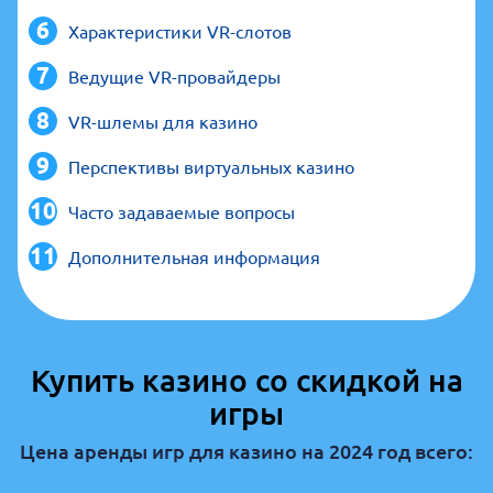
Характеристики VR-слотов
Ведущие VR-провайдеры
VR-шлемы для казино
Перспективы виртуальных казино
Часто задаваемые вопросы
Дополнительная информация
Купить казино со скидкой на
игры
Цена аренды игр для казино на 2024 год всего: