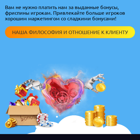
Вам не нужно платить нам за выданные бонусы,
фриспины игрокам. Привлекайте больше игроков
хорошим маркетингом со сладкими бонусами!
НАША ФИЛОСОФИЯ И ОТНОШЕНИЕ К КЛИЕНТУ