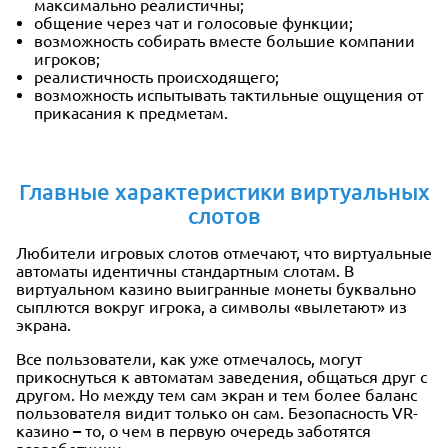
максимально реалистичны;
общение через чат и голосовые функции;
возможность собирать вместе большие компании
игроков;
реалистичность происходящего;
возможность испытывать тактильные ощущения от
прикасания к предметам.
Главные характеристики виртуальных
слотов
Любители игровых слотов отмечают, что виртуальные
автоматы идентичны стандартным слотам. В
виртуальном казино выигранные монеты буквально
сыплются вокруг игрока, а символы «вылетают» из
экрана.
Все пользователи, как уже отмечалось, могут
прикоснуться к автоматам заведения, общаться друг с
другом. Но между тем сам экран и тем более баланс
пользователя видит только он сам. Безопасность VR-
казино
–
то, о чем в первую очередь заботятся