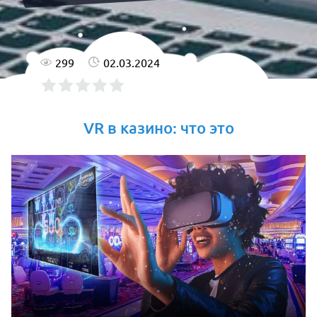
299
02.03.2024
VR в казино: что это