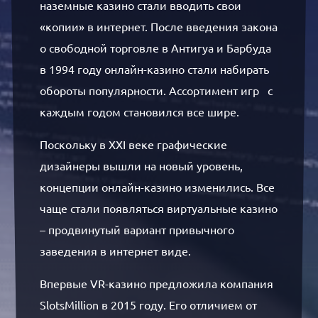
наземные казино стали вводить свои
«копии» в интернет. После введения закона
о свободной торговле в Антигуа и Барбуда
в 1994 году онлайн-казино стали набирать
обороты популярности. Ассортимент игр с
каждым годом становился все шире.
Поскольку в XXI веке графические
дизайнеры вышли на новый уровень,
концепции онлайн-казино изменились. Все
чаще стали появляться виртуальные казино
– продвинутый вариант привычного
заведения в интернет виде.
Впервые VR-казино предложила компания
SlotsMillion в 2015 году. Его отличием от