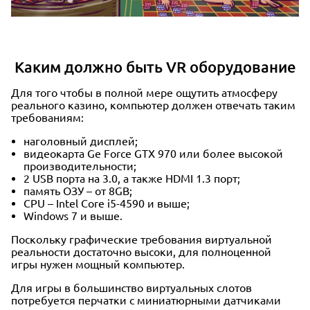
Каким должно быть VR оборудование
Для того чтобы в полной мере ощутить атмосферу
реального казино, компьютер должен отвечать таким
требованиям:
наголовный дисплей;
видеокарта Ge Force GTX 970 или более высокой
производительности;
2 USB порта на 3.0, а также HDMI 1.3 порт;
память ОЗУ – от 8GB;
CPU – Intel Core i5-4590 и выше;
Windows 7 и выше.
Поскольку графические требования виртуальной
реальности достаточно высоки, для полноценной
игры нужен мощный компьютер.
Для игры в большинство виртуальных слотов
потребуется перчатки с миниатюрными датчиками