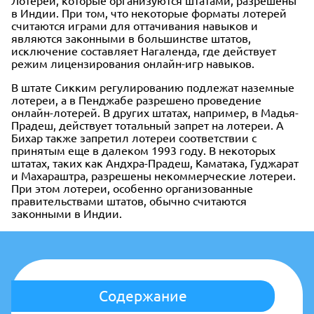
Лотереи, которые организуются штатами, разрешены
в Индии. При том, что некоторые форматы лотерей
считаются играми для оттачивания навыков и
являются законными в большинстве штатов,
исключение составляет Нагаленда, где действует
режим лицензирования онлайн-игр навыков.
В штате Сикким регулированию подлежат наземные
лотереи, а в Пенджабе разрешено проведение
онлайн-лотерей. В других штатах, например, в Мадья-
Прадеш, действует тотальный запрет на лотереи. А
Бихар также запретил лотереи соответствии с
принятым еще в далеком 1993 году. В некоторых
штатах, таких как Андхра-Прадеш, Каматака, Гуджарат
и Махараштра, разрешены некоммерческие лотереи.
При этом лотереи, особенно организованные
правительствами штатов, обычно считаются
законными в Индии.
Содержание