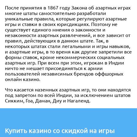
После принятия в 1867 году Закона об азартных играх
многие штаты самостоятельно разработали
уникальные правила, которые регулируют азартные
игры и ставки в своих юрисдикциях. Поэтому не
существует единого мнения о законности и
незаконности азартных развлечений, и все зависит от
правил, действующих в данном штате. Так, в
некоторых штатах стали легальными и игры навыков,
и азартные игры, в то время как другие запретили все
формы ставок, кроме некоммерческих социальных
азартных игр. При всем при этом, игрокам в Индии
ничто не мешает присоединяться к армии
пользователей независимых брендов оффшорных
онлайн казино.
Что касается наземных азартных игр, то они находятся
под запретом по всей Индии, за исключением штатов
Сикким, Гоа, Даман, Диу и Нагаленд.
Купить казино со скидкой на игры