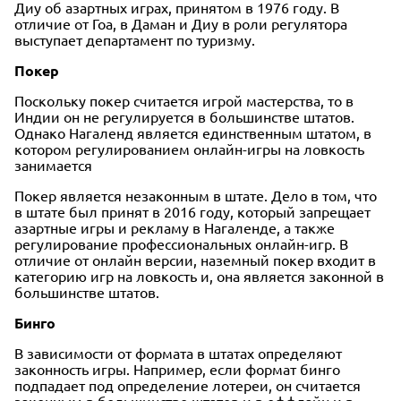
Диу об азартных играх, принятом в 1976 году. В
отличие от Гоа, в Даман и Диу в роли регулятора
выступает департамент по туризму.
Покер
Поскольку покер считается игрой мастерства, то в
Индии он не регулируется в большинстве штатов.
Однако Нагаленд является единственным штатом, в
котором регулированием онлайн-игры на ловкость
занимается
Покер является незаконным в штате. Дело в том, что
в штате был принят в 2016 году, который запрещает
азартные игры и рекламу в Нагаленде, а также
регулирование профессиональных онлайн-игр. В
отличие от онлайн версии, наземный покер входит в
категорию игр на ловкость и, она является законной в
большинстве штатов.
Бинго
В зависимости от формата в штатах определяют
законность игры. Например, если формат бинго
подпадает под определение лотереи, он считается