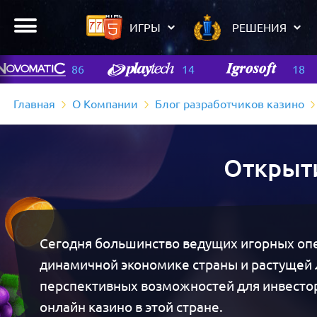
ИГРЫ
РЕШЕНИЯ
86
14
18
Главная
О Компании
Блог разработчиков казино
Демоверсии HTML5 Игр и Слотов
White Label
Открыт
Популярные бренды и частые обновлен
Биткоин Казино
Обзор Панели Управления и ее парамет
Готовые Казино
Разработка Игры на Заказ
Онлайн-казино
Сегодня большинство ведущих игорных оп
Будущее за играми на технологии HTML
Социальное казино
динамичной экономике страны и растущей 
Мобильный интерфейс и конверсия
Telegram-казино
перспективных возможностей для инвесторо
онлайн казино в этой стране.
NFT-казино