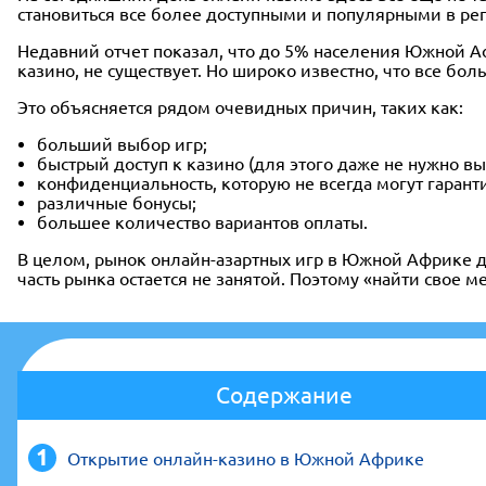
становиться все более доступными и популярными в ре
Платформа iGaming
Недавний отчет показал, что до 5% населения Южной Аф
казино, не существует. Но широко известно, что все бо
Это объясняется рядом очевидных причин, таких как:
больший выбор игр;
быстрый доступ к казино (для этого даже не нужно вы
конфиденциальность, которую не всегда могут гарант
различные бонусы;
большее количество вариантов оплаты.
В целом, рынок онлайн-азартных игр в Южной Африке до
часть рынка остается не занятой. Поэтому «найти свое 
Содержание
Открытие онлайн-казино в Южной Африке