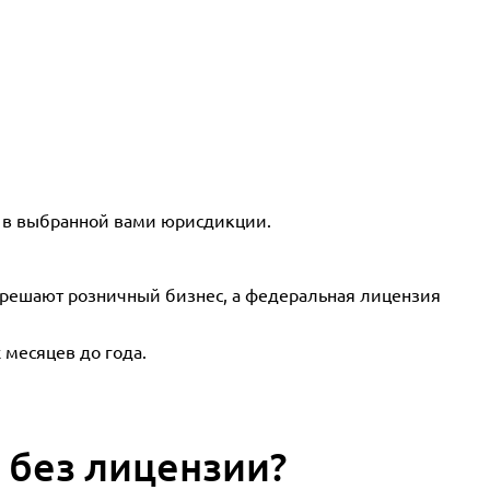
 в выбранной вами юрисдикции.
зрешают розничный бизнес, а федеральная лицензия
 месяцев до года.
 без лицензии?