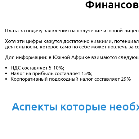
Финансов
Плата за подачу заявления на получение игорной лицен
Хотя эти цифры кажутся достаточно низкими, потенциа
деятельности, которое само по себе может повлечь за 
Для информации: в Южной Африке взимаются следующ
НДС составляет 5-10%;
Налог на прибыль составляет 15%;
Корпоративный подоходный налог составляет 29%
Аспекты которые необх