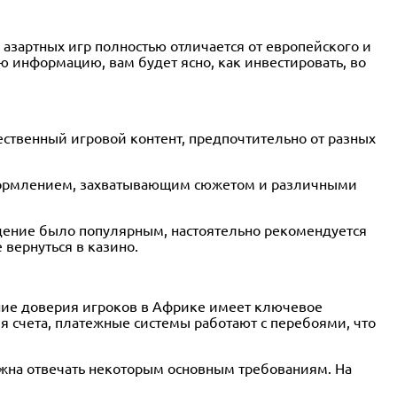
азартных игр полностью отличается от европейского и
 информацию, вам будет ясно, как инвестировать, во
ественный игровой контент, предпочтительно от разных
формлением, захватывающим сюжетом и различными
дение было популярным, настоятельно рекомендуется
вернуться в казино.
ание доверия игроков в Африке имеет ключевое
 счета, платежные системы работают с перебоями, что
жна отвечать некоторым основным требованиям. На