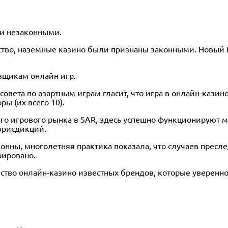
ли незаконными.
льство, наземные казино были признаны законными. Новый
вщикам онлайн игр.
вета по азартным играм гласит, что игра в онлайн-казино
ы (их всего 10).
го игрового рынка в SAR, здесь успешно функционируют 
юрисдикций.
аконны, многолетняя практика показала, что случаев прес
рировано.
тво онлайн-казино известных брендов, которые уверенно