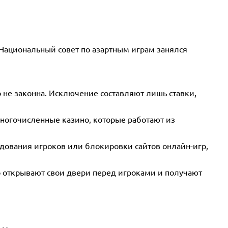
 Национальный совет по азартным играм занялся
 не законна. Исключение составляют лишь ставки,
многочисленные казино, которые работают из
ледования игроков или блокировки сайтов онлайн-игр,
 открывают свои двери перед игроками и получают