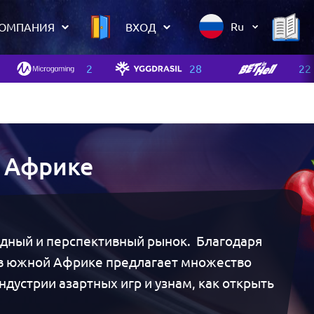
Ru
ОМПАНИЯ
ВХОД
2
28
22
я компании
иссия
sh рассылка
Саппорт для Игроков
Game Provider
 Африке
араметров в скриншотах
а
Аффилейт менеджер
Partners
я
услуги
Консалтинг
исками
Перфоманс-маркетинг
ts
дный и перспективный рынок. Благодаря
е казино
s@b2bslots.com
я в южной Африке предлагает множество
ограммы лояльности
дустрии азартных игр и узнам, как открыть
 для биткоин-слотов