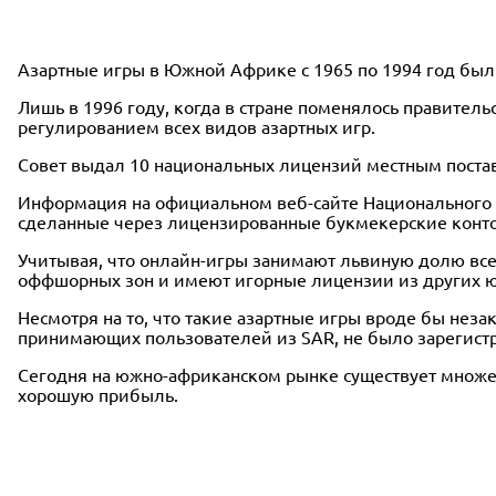
Азартные игры в Южной Африке с 1965 по 1994 год бы
Лишь в 1996 году, когда в стране поменялось правите
регулированием всех видов азартных игр.
Совет выдал 10 национальных лицензий местным поста
Информация на официальном веб-сайте Национального со
сделанные через лицензированные букмекерские контор
Учитывая, что онлайн-игры занимают львиную долю все
оффшорных зон и имеют игорные лицензии из других 
Несмотря на то, что такие азартные игры вроде бы нез
принимающих пользователей из SAR, не было зарегист
Сегодня на южно-африканском рынке существует множес
хорошую прибыль.