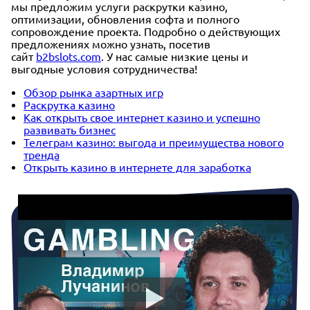
мы предложим услуги раскрутки казино,
оптимизации, обновления софта и полного
сопровождение проекта. Подробно о действующих
предложениях можно узнать, посетив
сайт
b2bslots.com
. У нас самые низкие цены и
выгодные условия сотрудничества!
Обзор рынка азартных игр
Раскрутка казино
Как открыть свое интернет казино и успешно
развивать бизнес
Телеграм казино: выгода и преимущества нового
тренда
Открыть казино в интернете для заработка