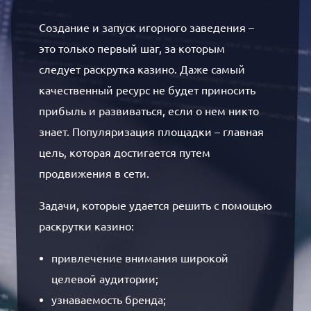
Создание и запуск игорного заведения –
это только первый шаг, за которым
следует раскрутка казино. Даже самый
качественный ресурс не будет приносить
прибыль и развиваться, если о нем никто
знает. Популяризация площадки – главная
цель, которая достигается путем
продвижения в сети.
Задачи, которые удается решить с помощью
раскрутки казино:
привлечение внимания широкой
целевой аудитории;
узнаваемость бренда;