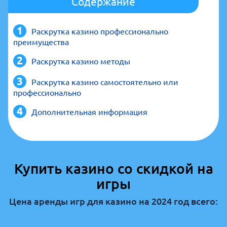
Содержание
Раскрутка казино профессионально
преимущества
Раскрутка казино методы
Раскрутка казино самостоятельно или
профессионально
Дополнительная информация
Купить казино со скидкой на
игры
Цена аренды игр для казино на 2024 год всего: