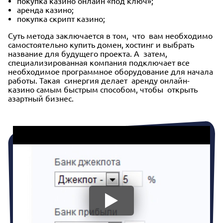
покупка казино онлайн «под ключ»;
аренда казино;
покупка скрипт казино;
Суть метода заключается в том, что вам необходимо
самостоятельно купить домен, хостинг и выбрать
название для будущего проекта. А затем,
специализированная компания подключает все
необходимое программное оборудование для начала
работы. Такая синергия делает аренду онлайн-
казино самым быстрым способом, чтобы открыть
азартный бизнес.