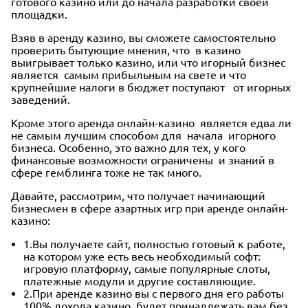
готового казино или до начала разработки своей
площадки.
Взяв в аренду казино, вы сможете самостоятельно
проверить бытующие мнения, что в казино
выигрывает только казино, или что игорный бизнес
является самым прибыльным на свете и что
крупнейшие налоги в бюджет поступают от игорных
заведений.
Кроме этого аренда онлайн-казино является едва ли
не самым лучшим способом для начала игорного
бизнеса. Особенно, это важно для тех, у кого
финансовые возможности ограничены и знаний в
сфере гемблинга тоже не так много.
Давайте, рассмотрим, что получает начинающий
бизнесмен в сфере азартных игр при аренде онлайн-
казино:
1.Вы получаете сайт, полностью готовый к работе,
на котором уже есть весь необходимый софт:
игровую платформу, самые популярные слоты,
платежные модули и другие составляющие.
2.При аренде казино вы с первого дня его работы
100% дохода казино будет принадлежать вам без