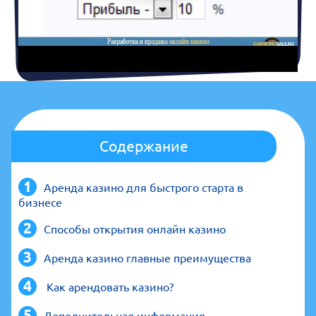
Содержание
Аренда казино для быстрого старта в
бизнесе
Способы открытия онлайн казино
Аренда казино главные преимущества
Как арендовать казино?