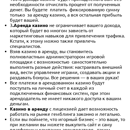
необходимости отчислять процент от полученных
денег. Вы будете платить фиксированную сумму
только за аренду казино, а вся остальная прибыль
будет вашей.
3
.Аренда казино
не ограничивает вашего дохода,
который будет во многом зависеть от
маркетинговых навыков для привлечения трафика.
Кстати, к этому можно также привлечь
специалистов.
Взяв казино в аренду, вы становитесь
полновластным администратором игровой
площадки с возможностью самостоятельно
выполнять разные действия: настраивать внешний
вид, вести управление играми, создавать акции и
раздавать бонусы. Все решения — в ваших руках!
Все платежи в арендованном казино будут
поступать на личный счет в каждой из
подключенных финансовых систем, при этом
арендодатель не имеет никакого доступа к вашим
деньгам.
Казино в аренду
с лицензией дает возможность
работать на рынке гемблинга законно и легально.
Если вы поймете, что игорный бизнес – это ваше, то
при желании вы можете выкупить сайт и саму
платформу у компании-арендодателя. таким