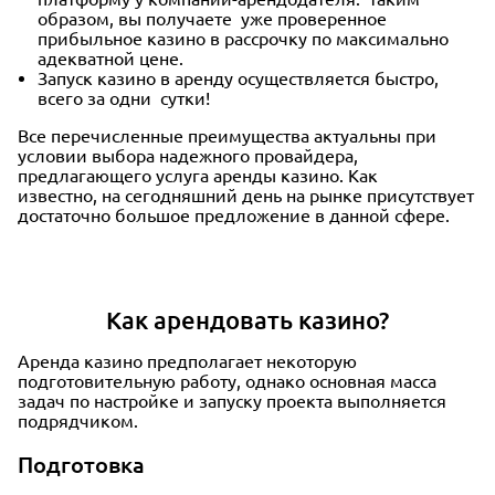
образом, вы получаете уже проверенное
прибыльное казино в рассрочку по максимально
адекватной цене.
Запуск казино в аренду осуществляется быстро,
всего за одни сутки!
Все перечисленные преимущества актуальны при
условии выбора надежного провайдера,
предлагающего услуга аренды казино. Как
известно, на сегодняшний день на рынке присутствует
достаточно большое предложение в данной сфере.
Как арендовать казино?
Аренда казино предполагает некоторую
подготовительную работу, однако основная масса
задач по настройке и запуску проекта выполняется
подрядчиком.
Подготовка