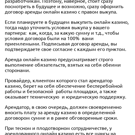
разработчикам. Поэтому, наверное, стоит сразу
посмотреть в будущее и возможно, сразу оформить
договор аренды онлайн казино с правом выкупа.
Если планируете в будущем выкупить онлайн казино,
тогда надо уточнить условия выкупа у вашего
партнера: как, когда, за какую сумму и т.д., чтобы
условия договора были на 100% вами
приемлемыми. Подписывая договор аренды, вы
подтверждаете свое согласие с каждым его пунктом.
Аренда онлайн казино предусматривает строго
выполнение обязательств, взятых на себя обеими
сторонами.
Провайдер, клиентом которого стал арендатор
казино, берет на себя обеспечение бесперебойной
работы и безопасной работы площадки, а также
оказывает техническую и юридическую поддержку.
Арендатор, в свою очередь, должен своевременно
вносить плату за аренду казино в определенной
договором сумме и в ранее обговоренные сроки.
При тесном и плодотворном сотрудничестве, у
арендованного онлайн казино есть все шансы на