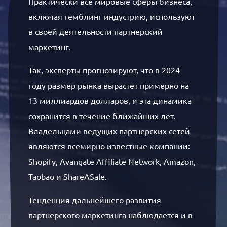
Практически все мировые сферы бизнеса,
включая гемблинг индустрию, используют
в своей деятельности партнерский
маркетинг.
Так, эксперты прогнозируют, что в 2024
году размер рынка вырастет примерно на
13 миллиардов долларов, и эта динамика
сохранится в течение ближайших лет.
Владельцами ведущих партнерских сетей
являются всемирно известные компании:
Shopify, Avangate Affiliate Network, Amazon,
Taobao и ShareASale.
Тенденция дальнейшего развития
партнерского маркетинга наблюдается и в