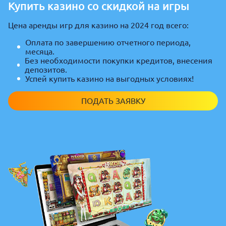
Купить казино со скидкой на игры
Цена аренды игр для казино на 2024 год всего:
Оплата по завершению отчетного периода,
месяца.
Без необходимости покупки кредитов, внесения
депозитов.
Успей купить казино на выгодных условиях!
ПОДАТЬ ЗАЯВКУ