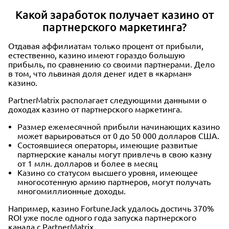
Какой заработок получает казино от
партнерского маркетинга?
Отдавая аффилиатам только процент от прибыли,
естественно, казино имеют гораздо большую
прибыль, по сравнению со своими партнерами. Дело
в том, что львиная доля денег идет в «карман»
казино.
PartnerMatrix располагает следующими данными о
доходах казино от партнерского маркетинга.
Размер ежемесячной прибыли начинающих казино
может варьироваться от 0 до 50 000 долларов США.
Состоявшиеся операторы, имеющие развитые
партнерские каналы могут привлечь в свою казну
от 1 млн. долларов и более в месяц
Казино со статусом высшего уровня, имеющее
многосотенную армию партнеров, могут получать
многомиллионные доходы.
Например, казино FortuneJack удалось достичь 370%
ROI уже после одного года запуска партнерского
канала с PartnerMatrix.