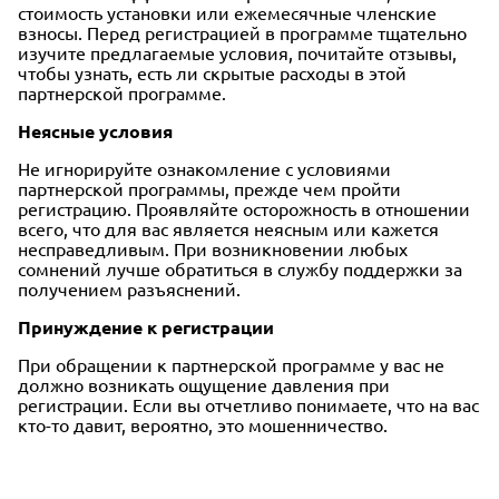
стоимость установки или ежемесячные членские
взносы. Перед регистрацией в программе тщательно
изучите предлагаемые условия, почитайте отзывы,
чтобы узнать, есть ли скрытые расходы в этой
партнерской программе.
Неясные условия
Не игнорируйте ознакомление с условиями
партнерской программы, прежде чем пройти
регистрацию. Проявляйте осторожность в отношении
всего, что для вас является неясным или кажется
несправедливым. При возникновении любых
сомнений лучше обратиться в службу поддержки за
получением разъяснений.
Принуждение к регистрации
При обращении к партнерской программе у вас не
должно возникать ощущение давления при
регистрации. Если вы отчетливо понимаете, что на вас
кто-то давит, вероятно, это мошенничество.