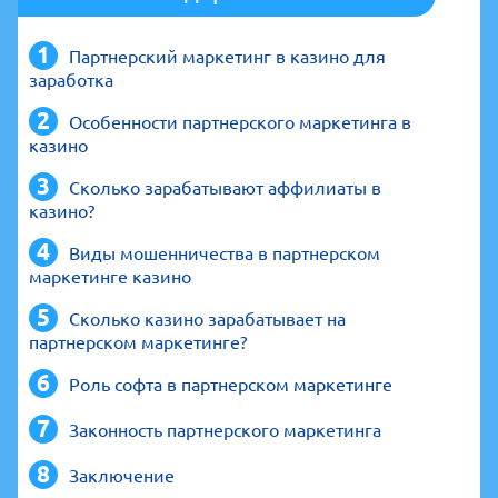
Партнерский маркетинг в казино для
заработка
Особенности партнерского маркетинга в
казино
Сколько зарабатывают аффилиаты в
казино?
Виды мошенничества в партнерском
маркетинге казино
Сколько казино зарабатывает на
партнерском маркетинге?
Роль софта в партнерском маркетинге
Законность партнерского маркетинга
Заключение