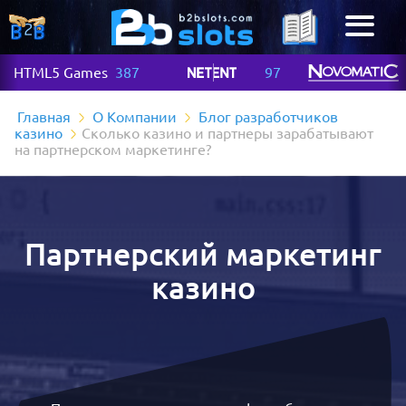
HTML5 Games
387
97
Главная
О Компании
Блог разработчиков
казино
Сколько казино и партнеры зарабатывают
на партнерском маркетинге?
Партнерский маркетинг
казино