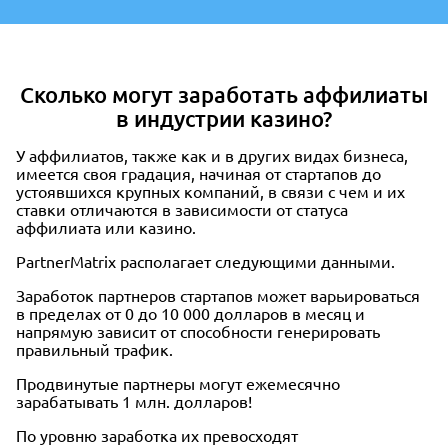
Сколько могут заработать аффилиаты
в индустрии казино?
У аффилиатов, также как и в других видах бизнеса,
имеется своя градация, начиная от стартапов до
устоявшихся крупных компаний, в связи с чем и их
ставки отличаются в зависимости от статуса
аффилиата или казино.
PartnerMatrix располагает следующими данными.
Заработок партнеров стартапов может варьироваться
в пределах от 0 до 10 000 долларов в месяц и
напрямую зависит от способности генерировать
правильный трафик.
Продвинутые партнеры могут ежемесячно
зарабатывать 1 млн. долларов!
По уровню заработка их превосходят