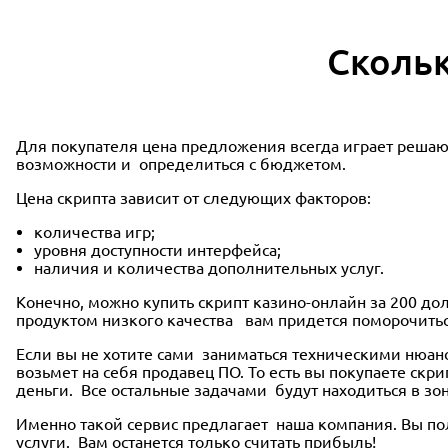
Скольк
Для покупателя цена предложения всегда играет решаю
возможности и определиться с бюджетом.
Цена скрипта зависит от следующих факторов:
количества игр;
уровня доступности интерфейса;
наличия и количества дополнительных услуг.
Конечно, можно купить скрипт казино-онлайн за 200 дол
продуктом низкого качества вам придется поморочиться
Если вы не хотите сами заниматься техническими нюан
возьмет на себя продавец ПО. То есть вы покупаете ск
деньги. Все остальные задачами будут находиться в зо
Именно такой сервис предлагает наша компания. Вы по
услуги. Вам останется только считать прибыль!