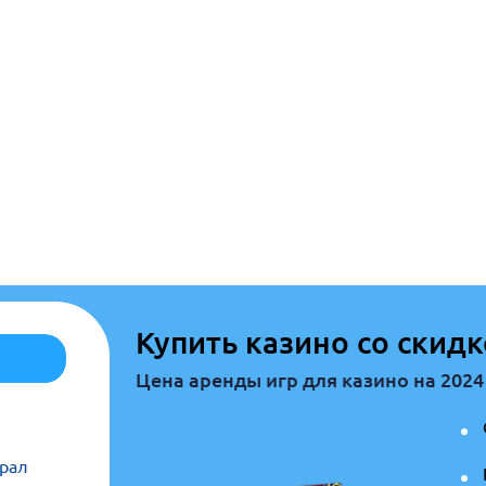
Купить казино со скидк
Цена аренды игр для казино на 2024 
рал