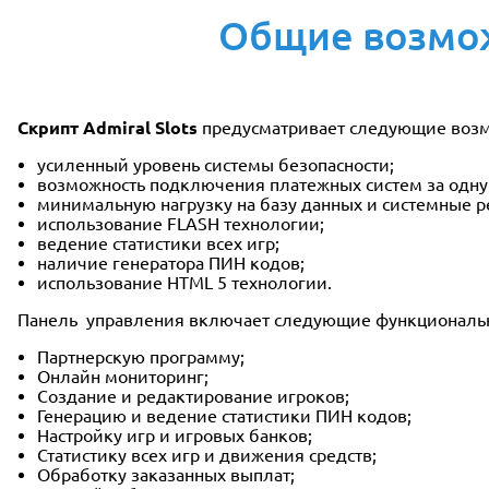
Общие возмож
Платформа iGaming
Скрипт Аdmiral
S
lots
предусматривает следующие возм
усиленный уровень системы безопасности;
возможность подключения платежных систем за одну
минимальную нагрузку на базу данных и системные р
использование FLASH технологии;
ведение статистики всех игр;
наличие генератора ПИН кодов;
использование HTML 5 технологии.
Панель управления включает следующие функциональн
Партнерскую программу;
Онлайн мониторинг;
Создание и редактирование игроков;
Генерацию и ведение статистики ПИН кодов;
Настройку игр и игровых банков;
Статистику всех игр и движения средств;
Обработку заказанных выплат;