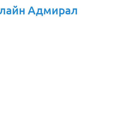
нлайн Адмирал