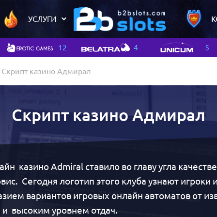
УСЛУГИ
К
12
4
5
Скрипт казино Адмирал
Истори
Наша м
Получение игорной лицензии Румынии
Математика в наших играх
Email & web-pu
Скрипт казино Адмирал
Блог
ия
Получение игорной лицензии Великобритании
Обзор Панели Управления и ее п
Анализ трафик
ров в скриншотах
Получение игорной лицензии Испании
Интеграция игр по API. Инструкци
Юридические 
Получение игорной лицензии Индии
Краткий FAQ
Управление р
@b2bslo
айн казино Admiral ставило во главу угла качес
5
Схемы работы(KPI) и Кейсы
Сопровождени
partner
с. Сегодня логотип этого клуба узнают игроки и
Разработка пр
зием вариантов игровых онлайн автоматов от из
 и высоким уровнем отдач.
Разработка ПО