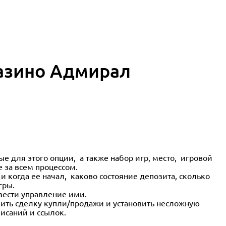
казино Адмирал
е для этого опции, а также набор игр, место, игровой
 за всем процессом.
и когда ее начал, каково состояние депозита, сколько
гры.
 вести управление ими.
мить сделку купли/продажи и установить несложную
исаний и ссылок.