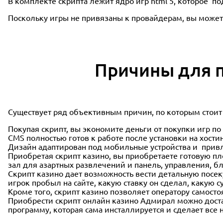
В комплекте скрипта лежит ядро игр html 5, которое п
Поскольку игры не привязаны к провайдерам, вы может
Причины для п
Существует ряд объективным причин, по которым стои
Покупая скрипт, вы экономите деньги от покупки игр по
CMS полностью готов к работе после установки на хости
Дизайн адаптирован под мобильные устройства и привл
Приобретая скрипт казино, вы приобретаете готовую пл
зал для азартных развлечений и панель, управления, б
Скрипт казино дает возможность вести детальную посеку
игрок пробыл на сайте, какую ставку он сделал, какую 
Кроме того, скрипт казино позволяет оператору самост
Приобрести скрипт онлайн казино Адмирал можно доста
программу, которая сама инсталлируется и сделает все