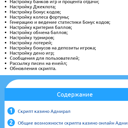
Настройку банков игр и процента отдачи;
Настройку Джекпота;
Настройку Бонус кодов;
Настройку колеса фортуны;
Генерацию и ведение статистики Бонус кодов;
Настройку критерия баллов;
Настройку обмена баллов;
Настройку турниров;
Настройку лотерей;
Настройку бонусов на депозиты игрока;
Настройку демо игр;
Сообщения для пользователей;
Рассылку писем на емейл;
Обновления скрипта.
Содержание
Скрипт казино Адмирал
Общие возможности скрипта казино онлайн Адми