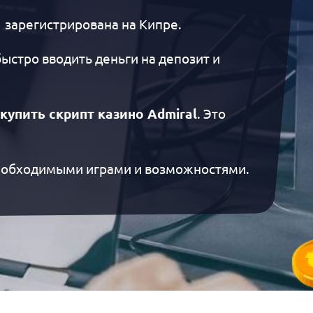
Закупка рекламы
 для игровых автоматов
 зарегистрирована на Кипре.
Закупка ссылок
 для криптопокера
стро вводить деньги на депозит и
Продвижение в Google
 для букмекерской конторы
Продвижение в мессенджерах
для ставок на спорт
купить скрипт казино Admiral
. Это
Мобильный маркетинг
и необходимыми играми и возможностями.