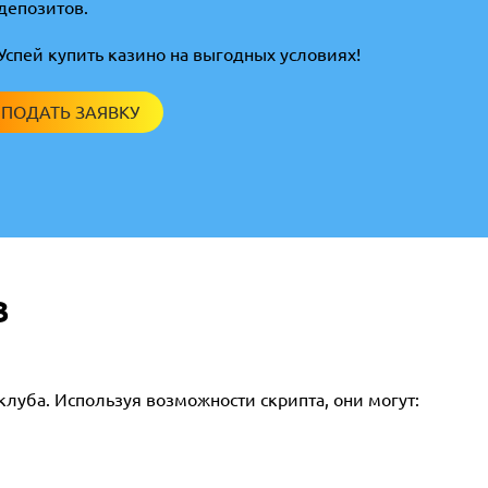
депозитов.
Успей купить казино на выгодных условиях!
ПОДАТЬ ЗАЯВКУ
в
луба. Используя возможности скрипта, они могут: