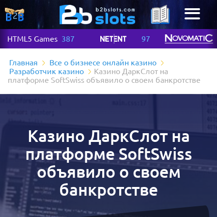
HTML5 Games
387
97
Главная
Все о бизнесе онлайн казино
Разработчик казино
Казино ДаркСлот на
платформе SoftSwiss объявило о своем банкротстве
Казино ДаркСлот на
платформе SoftSwiss
объявило о своем
банкротстве