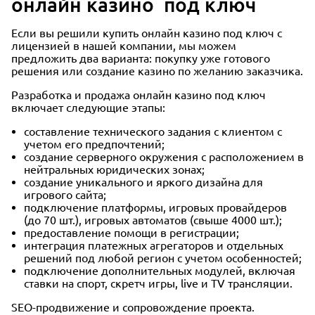
онлайн казино под ключ
Если вы решили купить онлайн казино под ключ с
лицензией в нашей компании, мы можем
предложить два варианта: покупку уже готового
решения или создание казино по желанию заказчика.
Разработка и продажа онлайн казино под ключ
включает следующие этапы:
составление технического задания с клиентом с
учетом его предпочтений;
создание серверного окружения с расположением в
нейтральных юридических зонах;
создание уникального и яркого дизайна для
игрового сайта;
подключение платформы, игровых провайдеров
(до 70 шт.), игровых автоматов (свыше 4000 шт.);
предоставление помощи в регистрации;
интеграция платежных агрегаторов и отдельных
решений под любой регион с учетом особенностей;
подключение дополнительных модулей, включая
ставки на спорт, скретч игры, live и TV трансляции.
SEO-продвижение и сопровождение проекта.