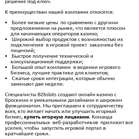
решение под ключ.
К преимуществам нашей компании относятся:
Более низкие цены по сравнению с другими
предложениями на рынке, что является плюсом
для начинающих операторов казино;
Широкий выбор продуктов с возможностью их
подключения в игровой проект заказчика без
лицензий;
Быстрое получение технической и
консультационной поддержки;
Большой опыт компании в ведении игрового
бизнеса, лучшие практики для клиентов;
Сжатые сроки интеграции, которые обычно
занимают две недели.
Специалисты B2bslots создают онлайн казино с
броскими и уникальными дизайнами и широким
функционалом. Мы приглашаем к сотрудничеству
всех, кто желает начать или улучшить игорный
бизнес,
купить игорную лицензию
. Команда
профессиональных веб-разработчиков приложит все
усилия, чтобы запустить игровой портал в
кратчайшие сроки.