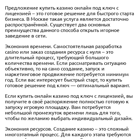
Предложение купить казино онлайн под ключ с
лицензией – это готовое решение для быстрого старта
бизнеса. В Москве такая услуга является достаточно
распространённой. Существует два основных
преимущества данного способа открыть игорное
заведение в сети.
Экономия времени. Самостоятельная разработка
casino или заказ создания ресурса с нуля – это
длительный процесс, требующий большого
количества времени. Если рассматривать ситуацию
объективно, то на само создание, запуск и
маркетинговое продвижение потребуется минимум
год. Если вас интересует быстрый старт, то купить
готовое решение под ключ — оптимальный вариант.
Если купить онлайн казино под ключ с лицензией, вы
получите в своё распоряжение полностью готовую к
запуску игровую площадку. Вам потребуется
небольшой промежуток времени лишь для того,
чтобы по желанию выбрать индивидуальный дизайн.
Экономия ресурсов. Создание казино – это сложный
многоэтапный процесс. Для каждого этапа требуются