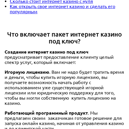
Сколько стоит интернет казино с нуля
Как открыть свое интернет казино и сделать его
популярным
Что включает пакет интернет казино
под ключ?
Создание интернет казино под ключ
предусматривает предоставление клиенту целый
спектр услуг, который включает:
Игорную лицензию
. Вам не надо будет тратить время
и деньги, чтобы купить игорную лицензию, вы
получаете возможность начать работу с
использованием уже существующей игорной
лицензии или юридическую поддержку для того,
чтобы вы могли собственную купить лицензию на
казино.
Работающий программный продукт
. Мы
предлагаем своим заказчикам готовое решение для
запуска онлайн казино, начиная от управления казино
и до клиентской части.