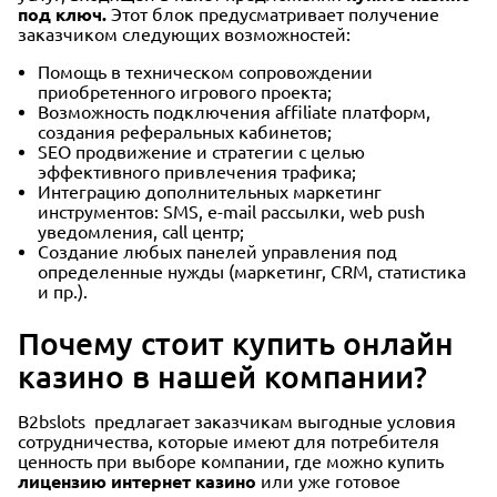
под ключ.
Этот блок предусматривает получение
заказчиком следующих возможностей:
Помощь в техническом сопровождении
приобретенного игрового проекта;
Возможность подключения affiliate платформ,
создания реферальных кабинетов;
SEO продвижение и стратегии с целью
эффективного привлечения трафика;
Интеграцию дополнительных маркетинг
инструментов: SMS, e-mail рассылки, web push
уведомления, call центр;
Создание любых панелей управления под
определенные нужды (маркетинг, CRM, статистика
и пр.).
Почему стоит купить онлайн
казино в нашей компании?
B2bslots предлагает заказчикам выгодные условия
сотрудничества, которые имеют для потребителя
ценность при выборе компании, где можно купить
лицензию интернет казино
или уже готовое