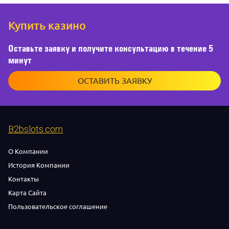
Купить казино
Оставьте заявку и получите консультацию в течение 5
минут
ОСТАВИТЬ ЗАЯВКУ
B2bslots.com
О Компании
История Компании
Контакты
Карта Сайта
Пользовательское соглашение