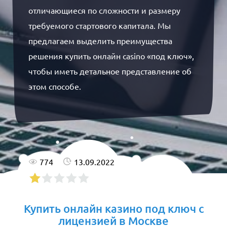
отличающиеся по сложности и размеру
требуемого стартового капитала. Мы
предлагаем выделить преимущества
решения купить онлайн casino «под ключ»,
чтобы иметь детальное представление об
этом способе.
774
13.09.2022
Купить онлайн казино под ключ с
лицензией в Москве