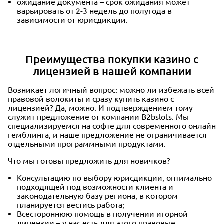
ожидание документа – срок ожидания может
варьировать от 2-3 недель до полугода в
зависимости от юрисдикции.
Преимущества покупки казино с
лицензией в нашей компании
Возникает логичный вопрос: можно ли избежать всей
правовой волокиты и сразу купить казино с
лицензией? Да, можно. И подтверждением тому
служит предложение от компании B2bslots. Мы
специализируемся на софте для современного онлайн
гемблинга, и наше предложение не ограничивается
отдельными программными продуктами.
Что мы готовы предложить для новичков?
Консультацию по выбору юрисдикции, оптимально
подходящей под возможности клиента и
законодательную базу региона, в котором
планируется вестись работа;
Всестороннюю помощь в получении игорной
лицензии – у нас есть для этого правовые