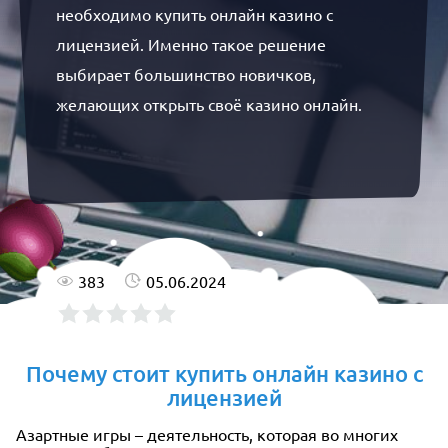
необходимо купить онлайн казино с
лицензией. Именно такое решение
выбирает большинство новичков,
желающих открыть своё казино онлайн.
383
05.06.2024
Почему стоит купить онлайн казино с
лицензией
Азартные игры – деятельность, которая во многих