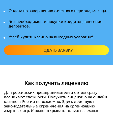
Оплата по завершению отчетного периода, месяца.
Без необходимости покупки кредитов, внесения
депозитов.
Успей купить казино на выгодных условиях!
ПОДАТЬ ЗАЯВКУ
Как получить лицензию
Для российских предпринимателей с этим сразу
возникают сложности. Получить лицензию на онлайн
казино в России невозможно. Здесь действуют
законодательные ограничения на организацию
азартных игр. Можно открывать только наземные