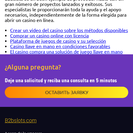
gran número de proyectos lanzados y exitosos. Sus
especialistas le proporcionarán toda la ayuda y el apoyo
necesarios, independientemente de la forma elegida para
abrir un casino en línea.
Crear un vídeo del casino sobre los métodos disponibles
Comprar un casino online con licencia
Plataforma de juegos de casino y su selección
Casino llave en mano en condiciones favorables
El casino compra una solución de juego llave en mano
¿Alguna pregunta?
Deje una solicitud y reciba una consulta en 5 minutos
ОСТАВИТЬ ЗАЯВКУ
B2bslots.com