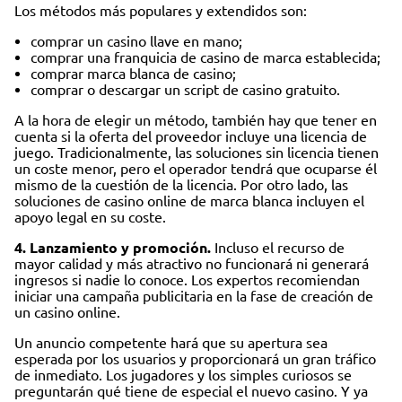
Los métodos más populares y extendidos son:
comprar un casino llave en mano;
comprar una franquicia de casino de marca establecida;
comprar marca blanca de casino;
comprar o descargar un script de casino gratuito.
A la hora de elegir un método, también hay que tener en
cuenta si la oferta del proveedor incluye una licencia de
juego. Tradicionalmente, las soluciones sin licencia tienen
un coste menor, pero el operador tendrá que ocuparse él
mismo de la cuestión de la licencia. Por otro lado, las
soluciones de casino online de marca blanca incluyen el
apoyo legal en su coste.
4. Lanzamiento y promoción.
Incluso el recurso de
mayor calidad y más atractivo no funcionará ni generará
ingresos si nadie lo conoce. Los expertos recomiendan
iniciar una campaña publicitaria en la fase de creación de
un casino online.
Un anuncio competente hará que su apertura sea
esperada por los usuarios y proporcionará un gran tráfico
de inmediato. Los jugadores y los simples curiosos se
preguntarán qué tiene de especial el nuevo casino. Y ya