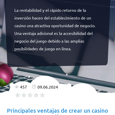
La rentabilidad y el rápido retorno de la
inversión hacen del establecimiento de un
casino una atractiva oportunidad de negocio.
Una ventaja adicional es la accesibilidad del
negocio del juego debido a las amplias
posibilidades de juego en línea.
457
09.06.2024
Principales ventajas de crear un casino