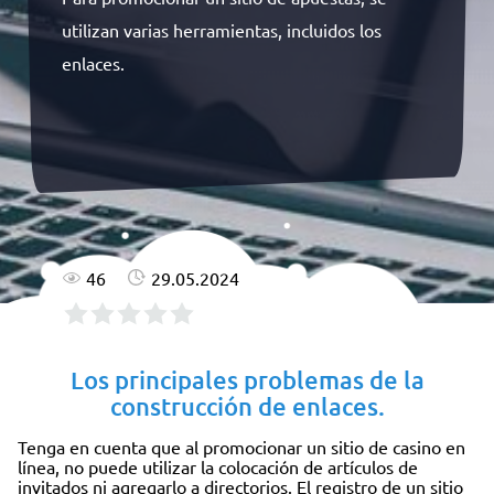
utilizan varias herramientas, incluidos los
enlaces.
46
29.05.2024
Los principales problemas de la
construcción de enlaces.
Tenga en cuenta que al promocionar un sitio de casino en
línea, no puede utilizar la colocación de artículos de
invitados ni agregarlo a directorios. El registro de un sitio