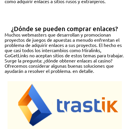
como adquirir enlaces a sitios rusos y extranjeros.
¿Dónde se pueden comprar enlaces?
Muchos webmasters que desarrollan y promocionan
proyectos de juegos de apuestas a menudo enfrentan el
problema de adquirir enlaces a sus proyectos.
El hecho es
que casi todos los intercambios como Miralinks,
GoGetLinks no aceptan sitios de estos temas para trabajar.
Surge la pregunta: ¿dónde obtener enlaces al casino?
Ofrecemos considerar algunas buenas soluciones que
ayudarán a resolver el problema.
en detalle.