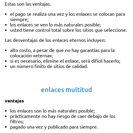
Estas son las ventajas.
el pago se realiza una vez y los enlaces se colocan para
siempre;
los enlaces se ven lo más naturales posible;
usted tiene control total sobre los sitios que seleccione.
Las desventajas de los enlaces eternos incluyen:
alto costo, a pesar de que no hay garantías para la
colocación «eterna»;
si es necesario, elimine el enlace, será difícil hacerlo;
un número finito de sitios de calidad.
enlaces multitud
ventajas
los enlaces son lo más naturales posible;
prácticamente no hay riesgo de caer debajo de los
filtros;
pagado una vez y publicado para siempre.