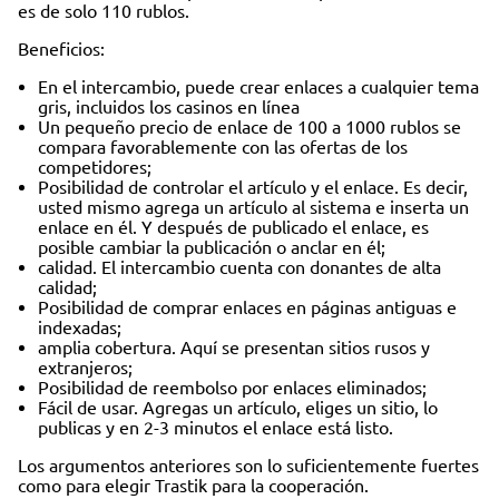
es de solo 110 rublos.
Beneficios:
En el intercambio, puede crear enlaces a cualquier tema
gris, incluidos los casinos en línea
Un pequeño precio de enlace de 100 a 1000 rublos se
compara favorablemente con las ofertas de los
competidores;
Posibilidad de controlar el artículo y el enlace. Es decir,
usted mismo agrega un artículo al sistema e inserta un
enlace en él. Y después de publicado el enlace, es
posible cambiar la publicación o anclar en él;
calidad. El intercambio cuenta con donantes de alta
calidad;
Posibilidad de comprar enlaces en páginas antiguas e
indexadas;
amplia cobertura. Aquí se presentan sitios rusos y
extranjeros;
Posibilidad de reembolso por enlaces eliminados;
Fácil de usar. Agregas un artículo, eliges un sitio, lo
publicas y en 2-3 minutos el enlace está listo.
Los argumentos anteriores son lo suficientemente fuertes
como para elegir Trastik para la cooperación.