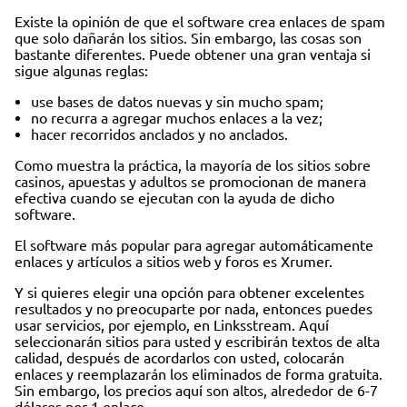
Existe la opinión de que el software crea enlaces de spam
que solo dañarán los sitios. Sin embargo, las cosas son
bastante diferentes. Puede obtener una gran ventaja si
sigue algunas reglas:
use bases de datos nuevas y sin mucho spam;
no recurra a agregar muchos enlaces a la vez;
hacer recorridos anclados y no anclados.
Como muestra la práctica, la mayoría de los sitios sobre
casinos, apuestas y adultos se promocionan de manera
efectiva cuando se ejecutan con la ayuda de dicho
software.
El software más popular para agregar automáticamente
enlaces y artículos a sitios web y foros es Xrumer.
Y si quieres elegir una opción para obtener excelentes
resultados y no preocuparte por nada, entonces puedes
usar servicios, por ejemplo, en Linksstream. Aquí
seleccionarán sitios para usted y escribirán textos de alta
calidad, después de acordarlos con usted, colocarán
enlaces y reemplazarán los eliminados de forma gratuita.
Sin embargo, los precios aquí son altos, alrededor de 6-7
dólares por 1 enlace.