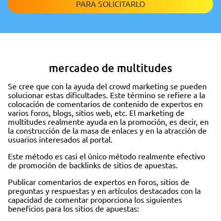
PARA SOLICITARLO
mercadeo de multitudes
Se cree que con la ayuda del crowd marketing se pueden
solucionar estas dificultades. Este término se refiere a la
colocación de comentarios de contenido de expertos en
varios foros, blogs, sitios web, etc. El marketing de
multitudes realmente ayuda en la promoción, es decir, en
la construcción de la masa de enlaces y en la atracción de
usuarios interesados ​​al portal.
Este método es casi el único método realmente efectivo
de promoción de backlinks de sitios de apuestas.
Publicar comentarios de expertos en foros, sitios de
preguntas y respuestas y en artículos destacados con la
capacidad de comentar proporciona los siguientes
beneficios para los sitios de apuestas: