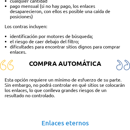
cualquier cantidad
pago mensual (si no hay pago, los enlaces
desaparecieron, con ellos es posible una caída de
posiciones)
Los contras incluyen:
identificación por motores de búsqueda;
el riesgo de caer debajo del filtro;
dificultades para encontrar sitios dignos para comprar
enlaces.
COMPRA AUTOMÁTICA
Esta opción requiere un mínimo de esfuerzo de su parte.
Sin embargo, no podrá controlar en qué sitios se colocarán
los enlaces, lo que conlleva grandes riesgos de un
resultado no controlado.
Enlaces eternos