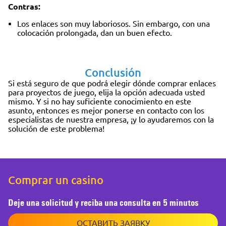
Contras:
Los enlaces son muy laboriosos. Sin embargo, con una
colocación prolongada, dan un buen efecto.
Conclusión
Si está seguro de que podrá elegir dónde comprar enlaces
para proyectos de juego, elija la opción adecuada usted
mismo.
Y si no hay suficiente conocimiento en este
asunto, entonces es mejor ponerse en contacto con los
especialistas de nuestra empresa, ¡y lo ayudaremos con la
solución de este problema!
Comprar un casino
Deje una solicitud y reciba una consulta en 5 minutos
ОСТАВИТЬ ЗАЯВКУ