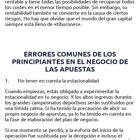
rentable y tiene todas las posibilidades de recuperar todos
los costes en el menor tiempo posible. Sin embargo, su
rentabilidad también se convierte en la causa de ciertos
riesgos. No hay que olvidar que el mundo del gran capital
siempre está lleno de «tiburones».
ERRORES COMUNES DE LOS
PRINCIPIANTES EN EL NEGOCIO DE
LAS APUESTAS
1. No tener en cuenta la estacionalidad
Cuando empiezas, estás obligado a experimentar la
estacionalidad en tu negocio. Y los altos ingresos durante
los grandes campeonatos deportivos serán sustituidos por
una tímida calma. Si ha tenido la precaución de abrir su
propio negocio de apuestas, ya lo ha tenido en cuenta en
la fase de elaboración del plan de negocio.
Si ese momento se perdió, y la euforia del inicio de la
operación fue sustituida por la decepción e incluso el