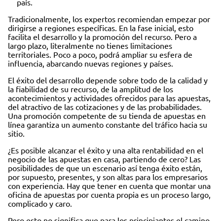
país.
Tradicionalmente, los expertos recomiendan empezar por
dirigirse a regiones específicas. En la fase inicial, esto
facilita el desarrollo y la promoción del recurso. Pero a
largo plazo, literalmente no tienes limitaciones
territoriales. Poco a poco, podrá ampliar su esfera de
influencia, abarcando nuevas regiones y países.
El éxito del desarrollo depende sobre todo de la calidad y
la fiabilidad de su recurso, de la amplitud de los
acontecimientos y actividades ofrecidos para las apuestas,
del atractivo de las cotizaciones y de las probabilidades.
Una promoción competente de su tienda de apuestas en
línea garantiza un aumento constante del tráfico hacia su
sitio.
¿Es posible alcanzar el éxito y una alta rentabilidad en el
negocio de las apuestas en casa, partiendo de cero? Las
posibilidades de que un escenario así tenga éxito están,
por supuesto, presentes, y son altas para los empresarios
con experiencia. Hay que tener en cuenta que montar una
oficina de apuestas por cuenta propia es un proceso largo,
complicado y caro.
Pero esto no significa que para los principiantes el camino