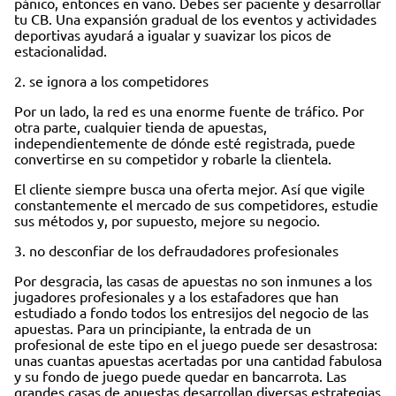
pánico, entonces en vano. Debes ser paciente y desarrollar
tu CB. Una expansión gradual de los eventos y actividades
deportivas ayudará a igualar y suavizar los picos de
estacionalidad.
2. se ignora a los competidores
Por un lado, la red es una enorme fuente de tráfico. Por
otra parte, cualquier tienda de apuestas,
independientemente de dónde esté registrada, puede
convertirse en su competidor y robarle la clientela.
El cliente siempre busca una oferta mejor. Así que vigile
constantemente el mercado de sus competidores, estudie
sus métodos y, por supuesto, mejore su negocio.
3. no desconfiar de los defraudadores profesionales
Por desgracia, las casas de apuestas no son inmunes a los
jugadores profesionales y a los estafadores que han
estudiado a fondo todos los entresijos del negocio de las
apuestas. Para un principiante, la entrada de un
profesional de este tipo en el juego puede ser desastrosa:
unas cuantas apuestas acertadas por una cantidad fabulosa
y su fondo de juego puede quedar en bancarrota. Las
grandes casas de apuestas desarrollan diversas estrategias