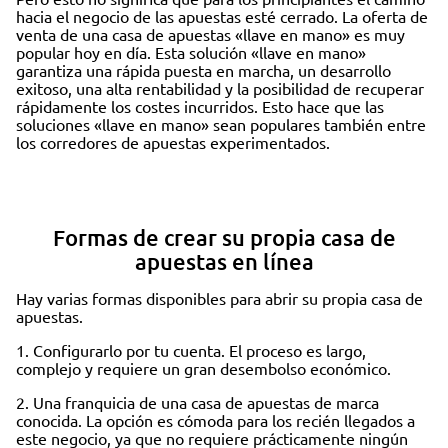
hacia el negocio de las apuestas esté cerrado. La oferta de
venta de una casa de apuestas «llave en mano» es muy
popular hoy en día. Esta solución «llave en mano»
garantiza una rápida puesta en marcha, un desarrollo
exitoso, una alta rentabilidad y la posibilidad de recuperar
rápidamente los costes incurridos. Esto hace que las
soluciones «llave en mano» sean populares también entre
los corredores de apuestas experimentados.
Formas de crear su propia casa de
apuestas en línea
Hay varias formas disponibles para abrir su propia casa de
apuestas.
1. Configurarlo por tu cuenta. El proceso es largo,
complejo y requiere un gran desembolso económico.
2. Una franquicia de una casa de apuestas de marca
conocida. La opción es cómoda para los recién llegados a
este negocio, ya que no requiere prácticamente ningún