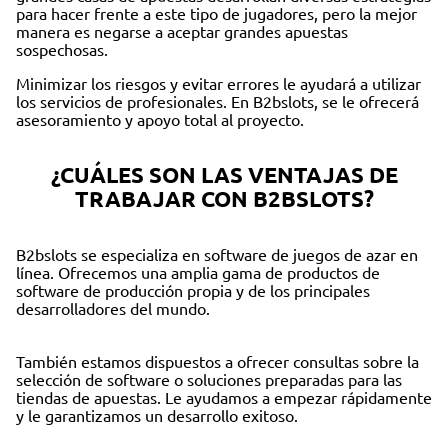
para hacer frente a este tipo de jugadores, pero la mejor
manera es negarse a aceptar grandes apuestas
sospechosas.
Minimizar los riesgos y evitar errores le ayudará a utilizar
los servicios de profesionales. En B2bslots, se le ofrecerá
asesoramiento y apoyo total al proyecto.
¿CUÁLES SON LAS VENTAJAS DE
TRABAJAR CON B2BSLOTS?
B2bslots se especializa en software de juegos de azar en
línea. Ofrecemos una amplia gama de productos de
software de producción propia y de los principales
desarrolladores del mundo.
También estamos dispuestos a ofrecer consultas sobre la
selección de software o soluciones preparadas para las
tiendas de apuestas. Le ayudamos a empezar rápidamente
y le garantizamos un desarrollo exitoso.