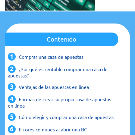
Contenido
Comprar una casa de apuestas
¿Por qué es rentable comprar una casa de
apuestas?
Ventajas de las apuestas en línea
Formas de crear su propia casa de apuestas
en línea
Cómo elegir y comprar una casa de apuestas
Errores comunes al abrir una BC