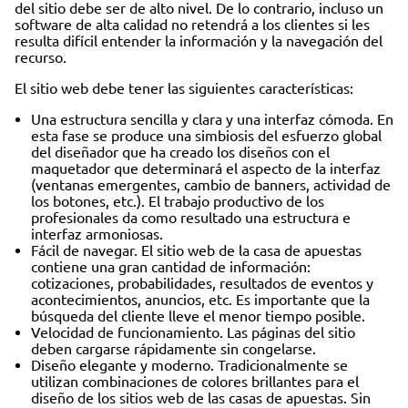
del sitio debe ser de alto nivel. De lo contrario, incluso un
software de alta calidad no retendrá a los clientes si les
resulta difícil entender la información y la navegación del
recurso.
El sitio web debe tener las siguientes características:
Una estructura sencilla y clara y una interfaz cómoda. En
esta fase se produce una simbiosis del esfuerzo global
del diseñador que ha creado los diseños con el
maquetador que determinará el aspecto de la interfaz
(ventanas emergentes, cambio de banners, actividad de
los botones, etc.). El trabajo productivo de los
profesionales da como resultado una estructura e
interfaz armoniosas.
Fácil de navegar. El sitio web de la casa de apuestas
contiene una gran cantidad de información:
cotizaciones, probabilidades, resultados de eventos y
acontecimientos, anuncios, etc. Es importante que la
búsqueda del cliente lleve el menor tiempo posible.
Velocidad de funcionamiento. Las páginas del sitio
deben cargarse rápidamente sin congelarse.
Diseño elegante y moderno. Tradicionalmente se
utilizan combinaciones de colores brillantes para el
diseño de los sitios web de las casas de apuestas. Sin