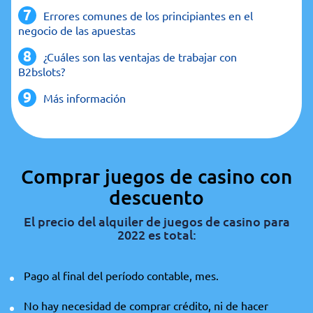
Errores comunes de los principiantes en el
negocio de las apuestas
¿Cuáles son las ventajas de trabajar con
B2bslots?
Más información
Comprar juegos de casino con
descuento
El precio del alquiler de juegos de casino para
2022 es total:
Pago al final del período contable, mes.
No hay necesidad de comprar crédito, ni de hacer