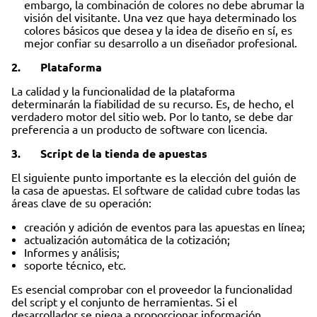
embargo, la combinación de colores no debe abrumar la
visión del visitante. Una vez que haya determinado los
colores básicos que desea y la idea de diseño en sí, es
mejor confiar su desarrollo a un diseñador profesional.
2. Plataforma
La calidad y la funcionalidad de la plataforma
determinarán la fiabilidad de su recurso. Es, de hecho, el
verdadero motor del sitio web. Por lo tanto, se debe dar
preferencia a un producto de software con licencia.
3. Script de la tienda de apuestas
El siguiente punto importante es la elección del guión de
la casa de apuestas. El software de calidad cubre todas las
áreas clave de su operación:
creación y adición de eventos para las apuestas en línea;
actualización automática de la cotización;
Informes y análisis;
soporte técnico, etc.
Es esencial comprobar con el proveedor la funcionalidad
del script y el conjunto de herramientas. Si el
desarrollador se niega a proporcionar información