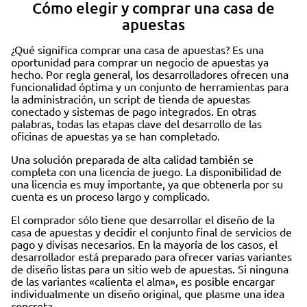
Cómo elegir y comprar una casa de
apuestas
¿Qué significa comprar una casa de apuestas? Es una
oportunidad para comprar un negocio de apuestas ya
hecho. Por regla general, los desarrolladores ofrecen una
funcionalidad óptima y un conjunto de herramientas para
la administración, un script de tienda de apuestas
conectado y sistemas de pago integrados. En otras
palabras, todas las etapas clave del desarrollo de las
oficinas de apuestas ya se han completado.
Una solución preparada de alta calidad también se
completa con una licencia de juego. La disponibilidad de
una licencia es muy importante, ya que obtenerla por su
cuenta es un proceso largo y complicado.
El comprador sólo tiene que desarrollar el diseño de la
casa de apuestas y decidir el conjunto final de servicios de
pago y divisas necesarios. En la mayoría de los casos, el
desarrollador está preparado para ofrecer varias variantes
de diseño listas para un sitio web de apuestas. Si ninguna
de las variantes «calienta el alma», es posible encargar
individualmente un diseño original, que plasme una idea
concreta.