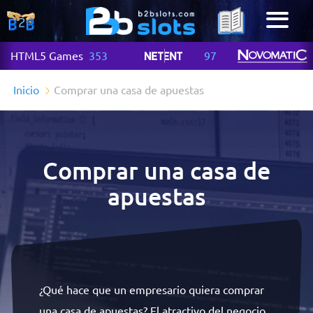
HTML5 Games
353
97
Inicio
Comprar una casa de apuestas
Comprar una casa de
apuestas
¿Qué hace que un empresario quiera comprar
una casa de apuestas? El atractivo del negocio