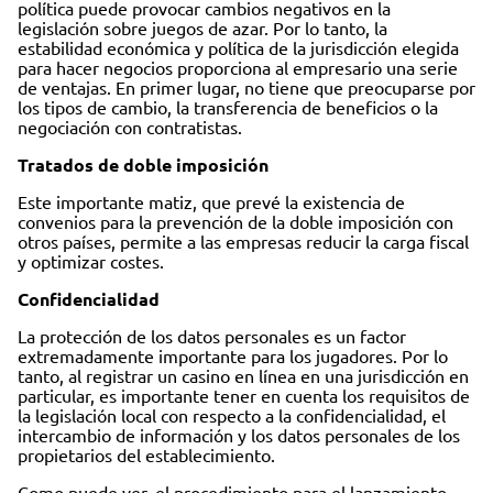
política puede provocar cambios negativos en la
legislación sobre juegos de azar. Por lo tanto, la
estabilidad económica y política de la jurisdicción elegida
para hacer negocios proporciona al empresario una serie
de ventajas. En primer lugar, no tiene que preocuparse por
los tipos de cambio, la transferencia de beneficios o la
negociación con contratistas.
Tratados de doble imposición
Este importante matiz, que prevé la existencia de
convenios para la prevención de la doble imposición con
otros países, permite a las empresas reducir la carga fiscal
y optimizar costes.
Confidencialidad
La protección de los datos personales es un factor
extremadamente importante para los jugadores. Por lo
tanto, al registrar un casino en línea en una jurisdicción en
particular, es importante tener en cuenta los requisitos de
la legislación local con respecto a la confidencialidad, el
intercambio de información y los datos personales de los
propietarios del establecimiento.
Como puede ver, el procedimiento para el lanzamiento