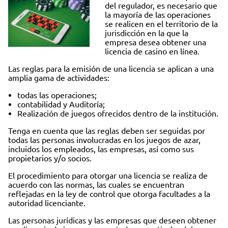
del regulador, es necesario que
la mayoría de las operaciones
se realicen en el territorio de la
jurisdicción en la que la
empresa desea obtener una
licencia de casino en línea.
Las reglas para la emisión de una licencia se aplican a una
amplia gama de actividades:
todas las operaciones;
contabilidad y Auditoría;
Realización de juegos ofrecidos dentro de la institución.
Tenga en cuenta que las reglas deben ser seguidas por
todas las personas involucradas en los juegos de azar,
incluidos los empleados, las empresas, así como sus
propietarios y/o socios.
El procedimiento para otorgar una licencia se realiza de
acuerdo con las normas, las cuales se encuentran
reflejadas en la ley de control que otorga facultades a la
autoridad licenciante.
Las personas jurídicas y las empresas que deseen obtener