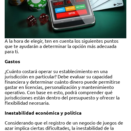
A la hora de elegir, ten en cuenta los siguientes puntos
que te ayudarán a determinar la opción más adecuada
para ti.
Gastos
¿Cuánto costará operar su establecimiento en una
jurisdicción en particular? Debe evaluar su capacidad
financiera y determinar cuánto dinero puede permitirse
gastar en licencias, personalización y mantenimiento
operativo. Con base en esto, podrá comprender qué
jurisdicciones están dentro del presupuesto y ofrecer la
flexibilidad necesaria.
Inestabilidad económica y política
Considerando que el registro de un negocio de juegos de
azar implica ciertas dificultades, la inestabilidad de la