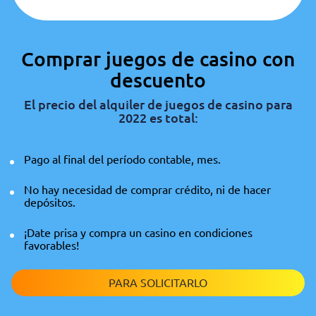
Comprar juegos de casino con
descuento
El precio del alquiler de juegos de casino para
2022 es total:
Pago al final del período contable, mes.
No hay necesidad de comprar crédito, ni de hacer
depósitos.
¡Date prisa y compra un casino en condiciones
favorables!
PARA SOLICITARLO