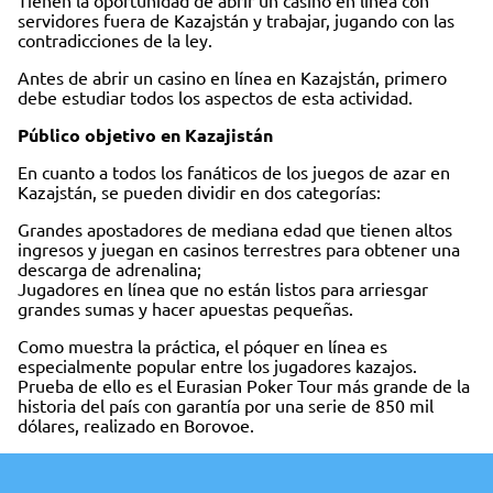
Tienen la oportunidad de abrir un casino en línea con
servidores fuera de Kazajstán y trabajar, jugando con las
contradicciones de la ley.
Antes de abrir un casino en línea en Kazajstán, primero
debe estudiar todos los aspectos de esta actividad.
Público objetivo en Kazajistán
En cuanto a todos los fanáticos de los juegos de azar en
Kazajstán, se pueden dividir en dos categorías:
Grandes apostadores de mediana edad que tienen altos
ingresos y juegan en casinos terrestres para obtener una
descarga de adrenalina;
Jugadores en línea que no están listos para arriesgar
grandes sumas y hacer apuestas pequeñas.
Como muestra la práctica, el póquer en línea es
especialmente popular entre los jugadores kazajos.
Prueba de ello es el Eurasian Poker Tour más grande de la
historia del país con garantía por una serie de 850 mil
dólares, realizado en Borovoe.