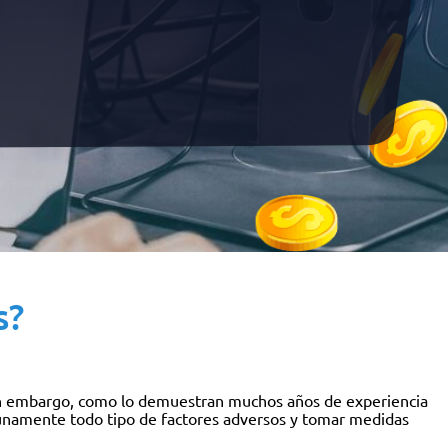
ftware para tragamonedas Bitcoin
Promoción del casino
slots
tware para slots
Comprar enlaces para proyectos de juego
ners@b2bslots.com
ftware para cryptopoker
Promoción de Google
ftware para casas de apuestas
Promoción en Mensajeros
ftware de apuestas deportivas
El marketing móvil
s?
Sin embargo, como lo demuestran muchos años de experiencia
ortunamente todo tipo de factores adversos y tomar medidas