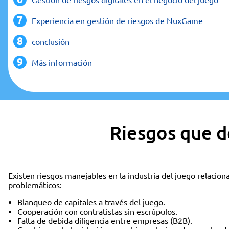
Gestión de riesgos digitales en el negocio del juego
Experiencia en gestión de riesgos de NuxGame
conclusión
Más información
Riesgos que d
Existen riesgos manejables en la industria del juego relacion
problemáticos:
Blanqueo de capitales a través del juego.
Cooperación con contratistas sin escrúpulos.
Falta de debida diligencia entre empresas (B2B).