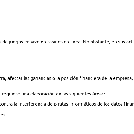
de juegos en vivo en casinos en línea. No obstante, en sus act
, afectar las ganancias o la posición financiera de la empresa, p
 requiere una elaboración en las siguientes áreas:
contra la interferencia de piratas informáticos de los datos fina
les.