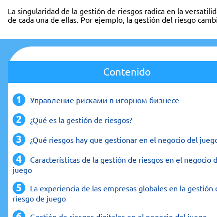
Casino de RV
La singularidad de la gestión de riesgos radica en la versatil
Juegos en línea con Bitc
de cada una de ellas. Por ejemplo, la gestión del riesgo cambi
iGaming Casino
Contenido
Управление рисками в игорном бизнесе
¿Qué es la gestión de riesgos?
¿Qué riesgos hay que gestionar en el negocio del jueg
Características de la gestión de riesgos en el negocio 
juego
La experiencia de las empresas globales en la gestión 
riesgo de juego