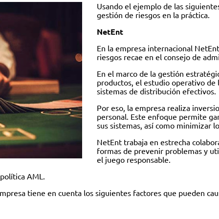
Usando el ejemplo de las siguient
gestión de riesgos en la práctica.
NetEnt
En la empresa internacional NetEnt,
riesgos recae en el consejo de admi
En el marco de la gestión estratégi
productos, el estudio operativo de 
sistemas de distribución efectivos.
Por eso, la empresa realiza inversi
personal. Este enfoque permite gara
sus sistemas, así como minimizar los
NetEnt trabaja en estrecha colabor
formas de prevenir problemas y ut
el juego responsable.
 política AML.
 empresa tiene en cuenta los siguientes factores que pueden cau