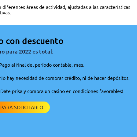
diferentes áreas de actividad, ajustadas a las características
tivas.
o con descuento
no para 2022 es total:
Pago al final del período contable, mes.
No hay necesidad de comprar crédito, ni de hacer depósitos.
¡Date prisa y compra un casino en condiciones favorables!
PARA SOLICITARLO