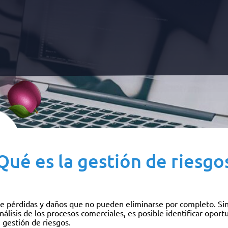
Desarrollo de so
Desarrollo del diseño de casinos
@b2b
uestas
Desarrollo de sof
Estructura del sitio del casino en línea
part
a
Desarrollo de so
Estrategia de correo electrónico
Desarrollo de so
Apertura de un casino en línea en Kazajstán
Desarrollo de so
Abrir un casino en línea en Sudáfrica
Apertura de un casino en línea en el Reino Unido
Qué es la gestión de riesgo
libre de riesgo
s de pérdidas y daños que no pueden eliminarse por completo. 
análisis de los procesos comerciales, es posible identificar op
 gestión de riesgos.