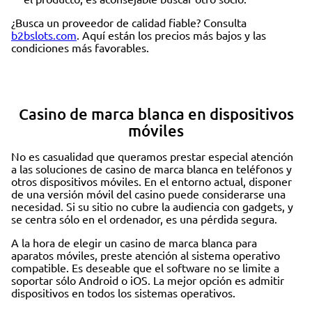
¿Busca un proveedor de calidad fiable? Consulta
b2bslots.com
. Aquí están los precios más bajos y las
condiciones más favorables.
Casino de marca blanca en dispositivos
móviles
No es casualidad que queramos prestar especial atención
a las soluciones de casino de marca blanca en teléfonos y
otros dispositivos móviles. En el entorno actual, disponer
de una versión móvil del casino puede considerarse una
necesidad. Si su sitio no cubre la audiencia con gadgets, y
se centra sólo en el ordenador, es una pérdida segura.
A la hora de elegir un casino de marca blanca para
aparatos móviles, preste atención al sistema operativo
compatible. Es deseable que el software no se limite a
soportar sólo Android o iOS. La mejor opción es admitir
dispositivos en todos los sistemas operativos.