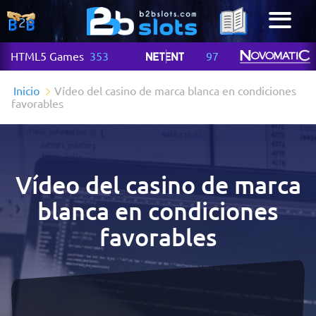
HTML5 Games
353
97
Inicio
Vídeo del casino de marca blanca en condiciones
favorables
Vídeo del casino de marca
blanca en condiciones
favorables