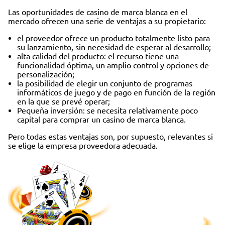
Las oportunidades de casino de marca blanca en el
mercado ofrecen una serie de ventajas a su propietario:
el proveedor ofrece un producto totalmente listo para
su lanzamiento, sin necesidad de esperar al desarrollo;
alta calidad del producto: el recurso tiene una
funcionalidad óptima, un amplio control y opciones de
personalización;
la posibilidad de elegir un conjunto de programas
informáticos de juego y de pago en función de la región
en la que se prevé operar;
Pequeña inversión: se necesita relativamente poco
capital para comprar un casino de marca blanca.
Pero todas estas ventajas son, por supuesto, relevantes si
se elige la empresa proveedora adecuada.