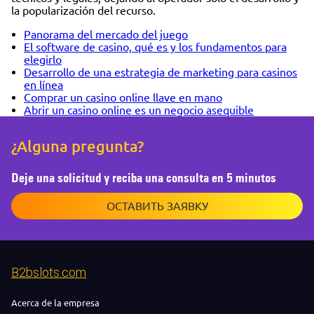
la popularización del recurso.
Panorama del mercado del juego
El software de casino, qué es y los fundamentos para
elegirlo
Desarrollo de una estrategia de marketing para casinos
en línea
Comprar un casino online llave en mano
Abrir un casino online es un negocio asequible
¿Alguna pregunta?
Deje una solicitud y reciba una consulta en 5 minutos
ОСТАВИТЬ ЗАЯВКУ
B2bslots.com
Acerca de la empresa