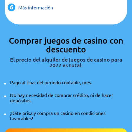
Más información
Comprar juegos de casino con
descuento
El precio del alquiler de juegos de casino para
2022 es total:
Pago al final del período contable, mes.
No hay necesidad de comprar crédito, ni de hacer
depósitos.
¡Date prisa y compra un casino en condiciones
favorables!