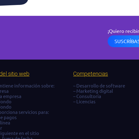
¡Quiero recib
SUSCRÍBA
del sitio web
Competencias
ontiene información sobre:
– Desarrollo de software
resa
– Marketing digital
 la empresa
– Consultoría
 fondo
– Licencias
 fondo
oporciona servicios para:
de pagos
línea
r
iguiente en el sitio
, fuera de fecha,