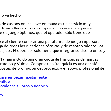
no ya hecho:
a de casinos online llave en mano es un servicio muy
 desarrollador ofrece comprar un recurso listo para ser
e de juego óptimos, que el operador sólo tiene que
ece al cliente comprar una plataforma de juego impersonal
ga de todas las cuestiones técnicas y de mantenimiento, los
res, etc. El operador sólo tiene que integrar su diseño único y
017 han incluido una gran cuota de franquicias de marcas
rmelon y Vulcan. Comprar una franquicia es una decisión
e costes de promoción del proyecto y el apoyo profesional de
 para empezar rápidamente
ealista
comience su propio negocio
to