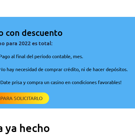
o con descuento
no para 2022 es total:
Pago al final del período contable, mes.
No hay necesidad de comprar crédito, ni de hacer depósitos.
¡Date prisa y compra un casino en condiciones favorables!
PARA SOLICITARLO
a ya hecho