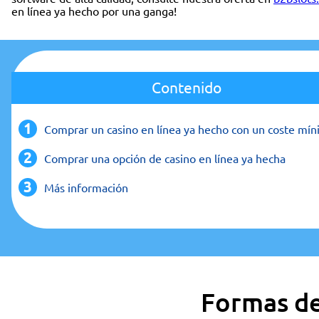
en línea ya hecho por una ganga!
Contenido
Comprar un casino en línea ya hecho con un coste mí
Comprar una opción de casino en línea ya hecha
Más información
Formas de