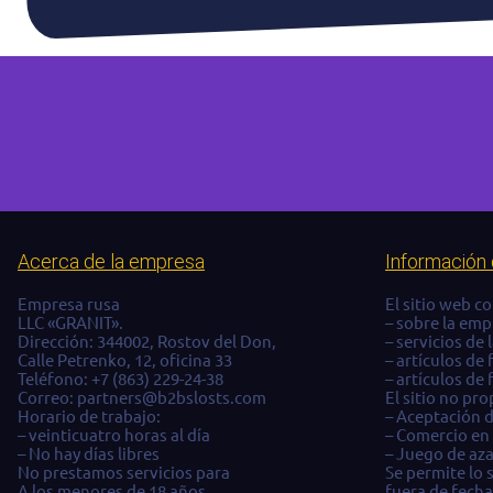
Acerca de la empresa
Información 
Empresa rusa
El sitio web c
LLC «GRANIT».
– sobre la emp
Dirección: 344002, Rostov del Don,
– servicios de
Calle Petrenko, 12, oficina 33
– artículos de
Teléfono: +7 (863) 229-24-38
– artículos de
Correo: partners@b2bslosts.com
El sitio no pr
Horario de trabajo:
– Aceptación 
– veinticuatro horas al día
– Comercio en 
– No hay días libres
– Juego de aza
No prestamos servicios para
Se permite lo s
A los menores de 18 años.
fuera de fecha