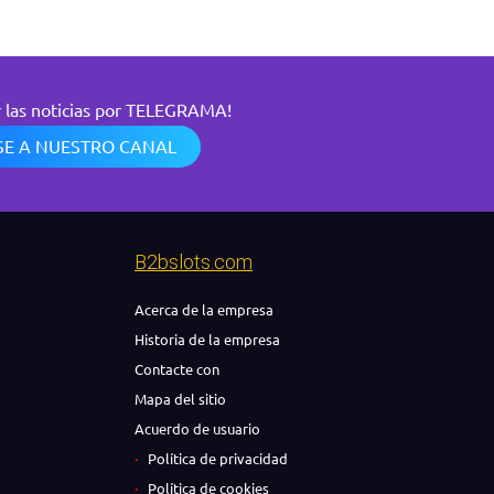
ir las noticias por TELEGRAMA!
SE A NUESTRO CANAL
B2bslots.com
Acerca de la empresa
Historia de la empresa
Contacte con
Mapa del sitio
Acuerdo de usuario
Política de privacidad
Política de cookies