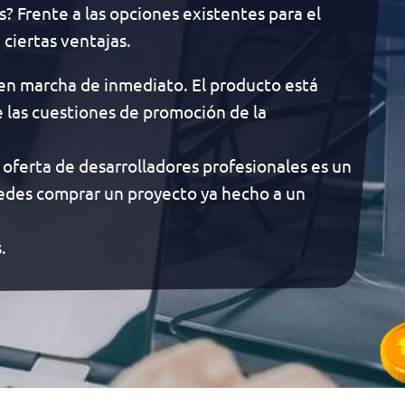
ftware para tragamonedas Bitcoin
? Frente a las opciones existentes para el
Promoción del casino
slots
tware para slots
ciertas ventajas.
Comprar enlaces para proyectos de juego
ners@b2bslots.com
ftware para cryptopoker
en marcha de inmediato. El producto está
Promoción de Google
ftware para casas de apuestas
e las cuestiones de promoción de la
Promoción en Mensajeros
ftware de apuestas deportivas
El marketing móvil
 oferta de desarrolladores profesionales es un
edes comprar un proyecto ya hecho a un
.