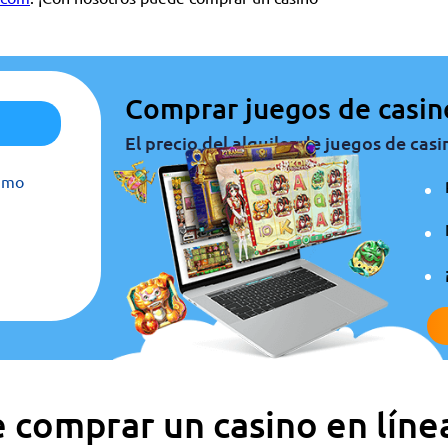
Comprar juegos de casin
El precio del alquiler de juegos de casi
nimo
 comprar un casino en líne