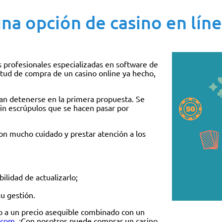
na opción de casino en líne
oin en su casino
 profesionales especializadas en software de
citud de compra de un casino online ya hecho,
an detenerse en la primera propuesta. Se
sin escrúpulos que se hacen pasar por
on mucho cuidado y prestar atención a los
ilidad de actualizarlo;
su gestión.
no a un precio asequible combinado con un
.com
. ¡Con nosotros puede comprar un casino