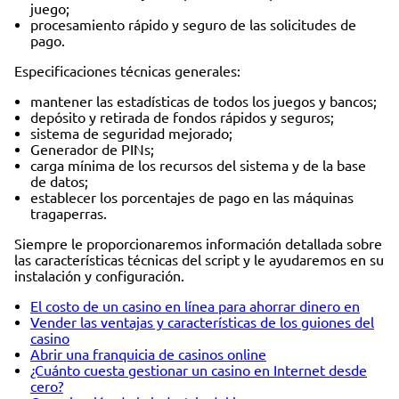
juego;
procesamiento rápido y seguro de las solicitudes de
pago.
Especificaciones técnicas generales:
mantener las estadísticas de todos los juegos y bancos;
depósito y retirada de fondos rápidos y seguros;
sistema de seguridad mejorado;
Generador de PINs;
carga mínima de los recursos del sistema y de la base
de datos;
establecer los porcentajes de pago en las máquinas
tragaperras.
Siempre le proporcionaremos información detallada sobre
las características técnicas del script y le ayudaremos en su
instalación y configuración.
El costo de un casino en línea para ahorrar dinero en
Vender las ventajas y características de los guiones del
casino
Abrir una franquicia de casinos online
¿Cuánto cuesta gestionar un casino en Internet desde
cero?