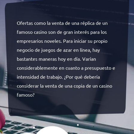
Ofertas como la venta de una réplica de un
famoso casino son de gran interés para los
empresarios noveles. Para iniciar su propio
negocio de juegos de azar en línea, hay
bastantes maneras hoy en día. Varían
considerablemente en cuanto a presupuesto e
intensidad de trabajo. ¿Por qué debería
considerar la venta de una copia de un casino
famoso?