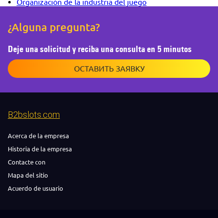
Organización de la industria del juego
¿Alguna pregunta?
Deje una solicitud y reciba una consulta en 5 minutos
ОСТАВИТЬ ЗАЯВКУ
B2bslots.com
Acerca de la empresa
Historia de la empresa
Contacte con
Mapa del sitio
Acuerdo de usuario