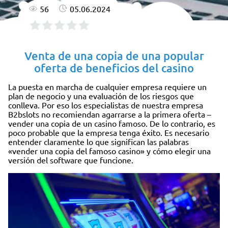
56
05.06.2024
Venta de una copia de una popular
oferta de beneficios del casino
La puesta en marcha de cualquier empresa requiere un
plan de negocio y una evaluación de los riesgos que
conlleva. Por eso los especialistas de nuestra empresa
B2bslots no recomiendan agarrarse a la primera oferta –
vender una copia de un casino famoso. De lo contrario, es
poco probable que la empresa tenga éxito. Es necesario
entender claramente lo que significan las palabras
«vender una copia del famoso casino» y cómo elegir una
versión del software que funcione.