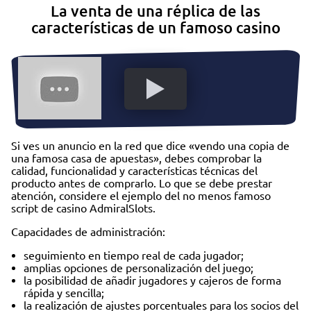
La venta de una réplica de las
características de un famoso casino
Si ves un anuncio en la red que dice «vendo una copia de
una famosa casa de apuestas», debes comprobar la
calidad, funcionalidad y características técnicas del
producto antes de comprarlo. Lo que se debe prestar
atención, considere el ejemplo del no menos famoso
script de casino AdmiralSlots.
Capacidades de administración:
seguimiento en tiempo real de cada jugador;
amplias opciones de personalización del juego;
la posibilidad de añadir jugadores y cajeros de forma
rápida y sencilla;
la realización de ajustes porcentuales para los socios del