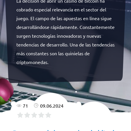
La decisión de abrir un casino de bitcoin ha
cobrado especial relevancia en el sector del
juego. El campo de las apuestas en línea sigue
desarrollándose rápidamente. Constantemente
surgen tecnologías innovadoras y nuevas
tendencias de desarrollo. Una de las tendencias
más constantes son las quinielas de
criptomonedas.
71
09.06.2024