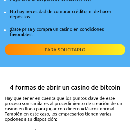
No hay necesidad de comprar crédito, ni de hacer
depósitos.
¡Date prisa y compra un casino en condiciones
favorables!
PARA SOLICITARLO
4 formas de abrir un casino de bitcoin
Hay que tener en cuenta que los puntos clave de este
proceso son similares al procedimiento de creación de un
casino en línea para jugar con dinero «clásico» normal.
También en este caso, los empresarios tienen varias
opciones a su disposición: