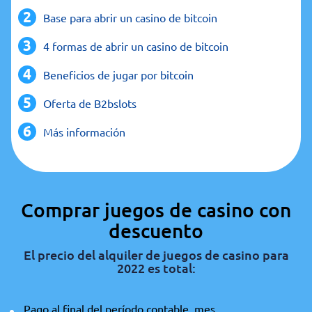
Base para abrir un casino de bitcoin
4 formas de abrir un casino de bitcoin
Beneficios de jugar por bitcoin
Oferta de B2bslots
Más información
Comprar juegos de casino con
descuento
El precio del alquiler de juegos de casino para
2022 es total:
Pago al final del período contable, mes.