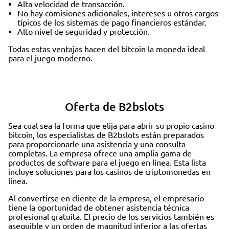
Alta velocidad de transacción.
No hay comisiones adicionales, intereses u otros cargos
típicos de los sistemas de pago financieros estándar.
Alto nivel de seguridad y protección.
Todas estas ventajas hacen del bitcoin la moneda ideal
para el juego moderno.
Oferta de B2bslots
Sea cual sea la forma que elija para abrir su propio casino
bitcoin, los especialistas de B2bslots están preparados
para proporcionarle una asistencia y una consulta
completas. La empresa ofrece una amplia gama de
productos de software para el juego en línea. Esta lista
incluye soluciones para los casinos de criptomonedas en
línea.
Al convertirse en cliente de la empresa, el empresario
tiene la oportunidad de obtener asistencia técnica
profesional gratuita. El precio de los servicios también es
asequible y un orden de magnitud inferior a las ofertas