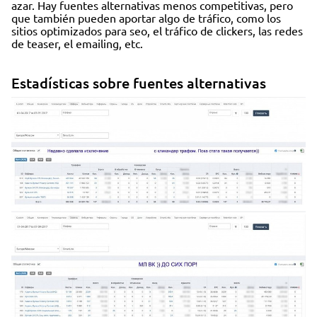
azar. Hay fuentes alternativas menos competitivas, pero
que también pueden aportar algo de tráfico, como los
sitios optimizados para seo, el tráfico de clickers, las redes
de teaser, el emailing, etc.
Estadísticas sobre fuentes alternativas