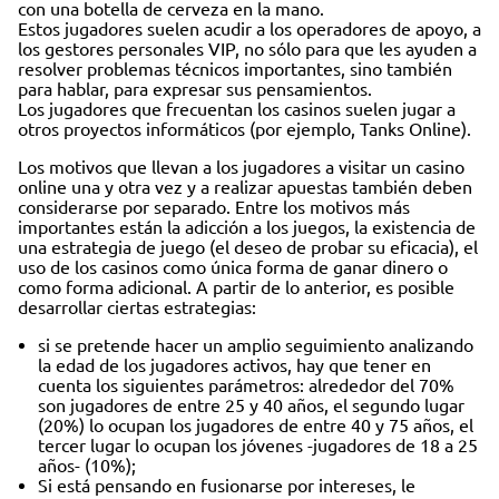
con una botella de cerveza en la mano.
Estos jugadores suelen acudir a los operadores de apoyo, a
los gestores personales VIP, no sólo para que les ayuden a
resolver problemas técnicos importantes, sino también
para hablar, para expresar sus pensamientos.
Los jugadores que frecuentan los casinos suelen jugar a
otros proyectos informáticos (por ejemplo, Tanks Online).
Los motivos que llevan a los jugadores a visitar un casino
online una y otra vez y a realizar apuestas también deben
considerarse por separado. Entre los motivos más
importantes están la adicción a los juegos, la existencia de
una estrategia de juego (el deseo de probar su eficacia), el
uso de los casinos como única forma de ganar dinero o
como forma adicional. A partir de lo anterior, es posible
desarrollar ciertas estrategias:
si se pretende hacer un amplio seguimiento analizando
la edad de los jugadores activos, hay que tener en
cuenta los siguientes parámetros: alrededor del 70%
son jugadores de entre 25 y 40 años, el segundo lugar
(20%) lo ocupan los jugadores de entre 40 y 75 años, el
tercer lugar lo ocupan los jóvenes -jugadores de 18 a 25
años- (10%);
Si está pensando en fusionarse por intereses, le