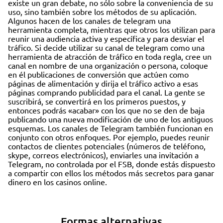
existe un gran debate, no sólo sobre la conveniencia de su
uso, sino también sobre los métodos de su aplicación.
Algunos hacen de los canales de telegram una
herramienta completa, mientras que otros los utilizan para
reunir una audiencia activa y específica y para desviar el
tráfico. Si decide utilizar su canal de telegram como una
herramienta de atracción de tráfico en toda regla, cree un
canal en nombre de una organización o persona, coloque
en él publicaciones de conversión que actúen como
páginas de alimentación y dirija el tráfico activo a esas
páginas comprando publicidad para el canal. La gente se
suscribirá, se convertirá en los primeros puestos, y
entonces podrás «acabar» con los que no se den de baja
publicando una nueva modificación de uno de los antiguos
esquemas. Los canales de Telegram también funcionan en
conjunto con otros enfoques. Por ejemplo, puedes reunir
contactos de clientes potenciales (números de teléfono,
skype, correos electrónicos), enviarles una invitación a
Telegram, no controlada por el FSB, donde estás dispuesto
a compartir con ellos los métodos más secretos para ganar
dinero en los casinos online.
Formas alternativas