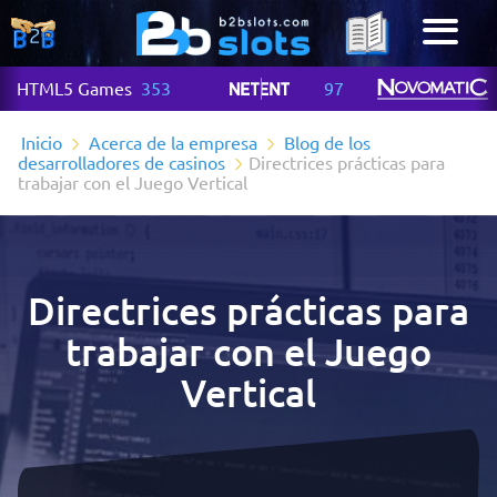
HTML5 Games
353
97
Inicio
Acerca de la empresa
Blog de los
desarrolladores de casinos
Directrices prácticas para
trabajar con el Juego Vertical
Directrices prácticas para
trabajar con el Juego
Vertical