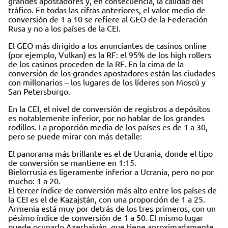
grandes apostadores y, en consecuencia, la calidad del
tráfico. En todas las cifras anteriores, el valor medio de
conversión de 1 a 10 se refiere al GEO de la Federación
Rusa y no a los países de la CEI.
El GEO más dirigido a los anunciantes de casinos online
(por ejemplo, Vulkan) es la RF: el 95% de los high rollers
de los casinos proceden de la RF. En la cima de la
conversión de los grandes apostadores están las ciudades
con millonarios – los lugares de los líderes son Moscú y
San Petersburgo.
En la CEI, el nivel de conversión de registros a depósitos
es notablemente inferior, por no hablar de los grandes
rodillos. La proporción media de los países es de 1 a 30,
pero se puede mirar con más detalle:
El panorama más brillante es el de Ucrania, donde el tipo
de conversión se mantiene en 1:15.
Bielorrusia es ligeramente inferior a Ucrania, pero no por
mucho: 1 a 20.
El tercer índice de conversión más alto entre los países de
la CEI es el de Kazajstán, con una proporción de 1 a 25.
Armenia está muy por detrás de los tres primeros, con un
pésimo índice de conversión de 1 a 50. El mismo lugar
puede ocuparlo Azerbaiyán, que tiene aproximadamente