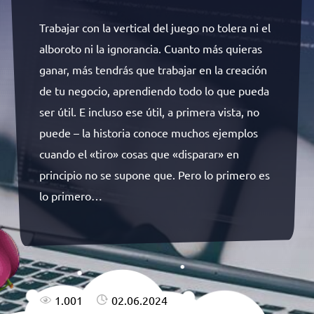
Trabajar con la vertical del juego no tolera ni el
alboroto ni la ignorancia. Cuanto más quieras
ganar, más tendrás que trabajar en la creación
de tu negocio, aprendiendo todo lo que pueda
ser útil. E incluso ese útil, a primera vista, no
puede – la historia conoce muchos ejemplos
cuando el «tiro» cosas que «disparar» en
principio no se supone que. Pero lo primero es
lo primero…
1.001
02.06.2024