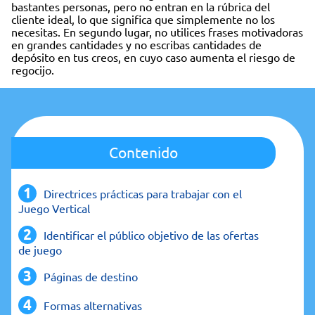
bastantes personas, pero no entran en la rúbrica del
cliente ideal, lo que significa que simplemente no los
necesitas. En segundo lugar, no utilices frases motivadoras
en grandes cantidades y no escribas cantidades de
depósito en tus creos, en cuyo caso aumenta el riesgo de
regocijo.
Contenido
Directrices prácticas para trabajar con el
Juego Vertical
Identificar el público objetivo de las ofertas
de juego
Páginas de destino
Formas alternativas