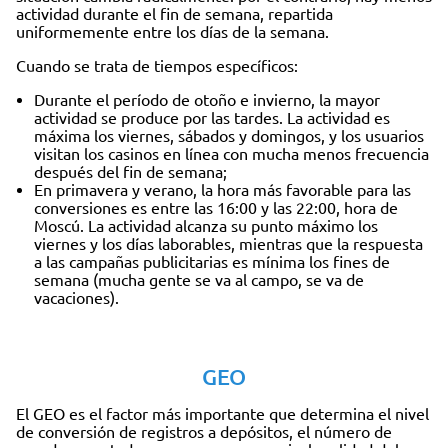
actividad durante el fin de semana, repartida
uniformemente entre los días de la semana.
Cuando se trata de tiempos específicos:
Durante el período de otoño e invierno, la mayor
actividad se produce por las tardes. La actividad es
máxima los viernes, sábados y domingos, y los usuarios
visitan los casinos en línea con mucha menos frecuencia
después del fin de semana;
En primavera y verano, la hora más favorable para las
conversiones es entre las 16:00 y las 22:00, hora de
Moscú. La actividad alcanza su punto máximo los
viernes y los días laborables, mientras que la respuesta
a las campañas publicitarias es mínima los fines de
semana (mucha gente se va al campo, se va de
vacaciones).
GEO
El GEO es el factor más importante que determina el nivel
de conversión de registros a depósitos, el número de